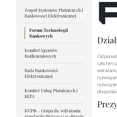
Zespół Systemów Płatniczych i
Bankowości Elektronicznej
Forum Technologii
Bankowych
Dział
Komitet Agentów
Rozliczeniowych
Od ponad 
cały ten 
wdrażaniu
Rada Bankowości
Elektronicznej
rozwiązan
rozwiązan
Komitet Usług Płatniczych i
dla polsk
SEPA
Prez
KUPiS – Grupa ds. wdrażania
standardu ISO20022 w obrocie