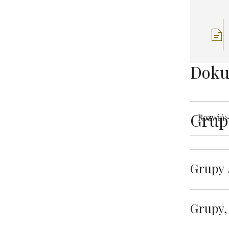
Doku
Grup
Rozwiń
Grupy 
Grupy,