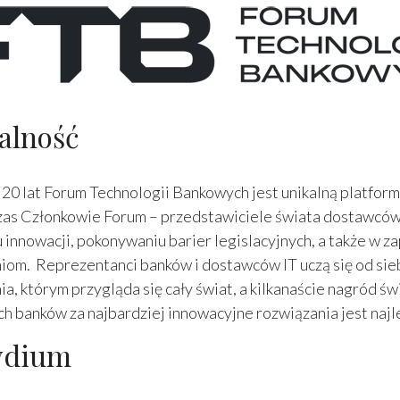
alność
20 lat Forum Technologii Bankowych jest unikalną platform
czas Członkowie Forum – przedstawiciele świata dostawców 
 innowacji, pokonywaniu barier legislacyjnych, a także 
iom. Reprezentanci banków i dostawców IT uczą się od siebi
ia, którym przygląda się cały świat, a kilkanaście nagród 
ich banków za najbardziej innowacyjne rozwiązania jest n
ydium