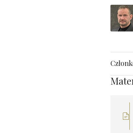
Członk
Mater