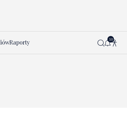
diów
Raporty