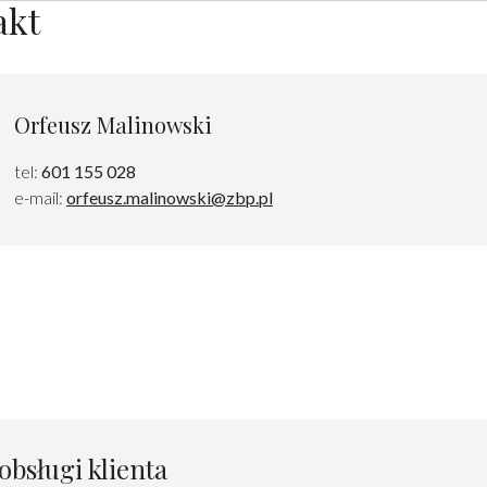
akt
Orfeusz Malinowski
tel:
601 155 028
e-mail:
orfeusz.malinowski@zbp.pl
obsługi klienta