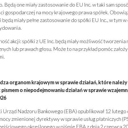
o. Będą one miały zastosowanie do EU Inc. w taki sam sposó
ści gospodarczej na mocy krajowego prawa spółek. Obowi
ji będą miały pełne zastosowanie do spółki EU Inc., w tym 
ydowania.
ność akcji: spółki z UE Inc. będą miały możliwość tworzenia
nych lub prawach głosu. Może to na przykład pomóc założyc
mi.
dza organom krajowym w sprawie działań, które należy 
z pismem o niepodejmowaniu działań w sprawie wzajem
026
i Urząd Nadzoru Bankowego (EBA) opublikował 12 lutego
mocy zmienionej dyrektywy w sprawie usług płatniczych (
zejściowego określonego w piśmie EBA z dnia 2 czerwca 20