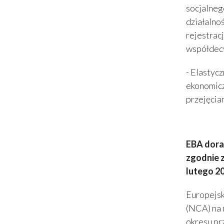
socjalneg
działalno
rejestrac
współdec
- Elastycz
ekonomicz
przejęcia
EBA dora
zgodnie 
lutego 2
Europejsk
(NCA) na 
okresu pr