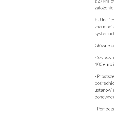
z 27 kraj
założenie
EU Inc. j
zharmoniz
systemach
Główne ce
- Szybsza 
100 euro 
- Prostsz
pośrednic
ustanowi 
ponowneg
- Pomoc z