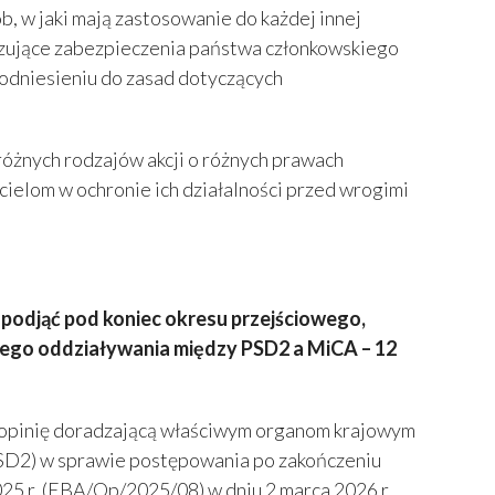
b, w jaki mają zastosowanie do każdej innej
ązujące zabezpieczenia państwa członkowskiego
w odniesieniu do zasad dotyczących
 różnych rodzajów akcji o różnych prawach
ielom w ochronie ich działalności przed wrogimi
podjąć pod koniec okresu przejściowego,
nego oddziaływania między PSD2 a MiCA – 12
 opinię doradzającą właściwym organom krajowym
PSD2) w sprawie postępowania po zakończeniu
25 r. (EBA/Op/2025/08) w dniu 2 marca 2026 r.