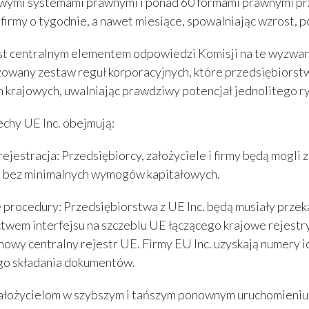
owymi systemami prawnymi i ponad 60 formami prawnymi pr
 firmy o tygodnie, a nawet miesiące, spowalniając wzrost, p
est centralnym elementem odpowiedzi Komisji na te wyzwan
owany zestaw reguł korporacyjnych, które przedsiębiors
 krajowych, uwalniając prawdziwy potencjał jednolitego r
chy UE Inc. obejmują:
rejestracja: Przedsiębiorcy, założyciele i firmy będą mogli z
i bez minimalnych wymogów kapitałowych.
e procedury: Przedsiębiorstwa z UE Inc. będą musiały przeka
twem interfejsu na szczeblu UE łączącego krajowe rejestr
nowy centralny rejestr UE. Firmy EU Inc. uzyskają numery i
o składania dokumentów.
ałożycielom w szybszym i tańszym ponownym uruchomieniu: 