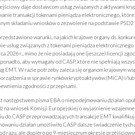
ejściowy daje dostawcom usług związanych z aktywami kryp
nie transakcji tokenami pieniądza elektronicznego, które kw
nym składaniu wniosków o zezwolenie na podstawie PSD2 
przedstawiono warunki, na jakich krajowe organy ds. konku
ie usług związanych z tokenami pieniądza elektronicznego (E
rca 2026 r., mimo że nie posiadają one (jeszcze) licencji z
ę ponadto, aby wymagały od CASP, które nie spełniają wszy
ług EMT. W razie potrzeby zaleca się organom krajowym w
orządzenia w sprawie rynków kryptoaktywów (MiCA) i/lub
pewnienia zgodności z przepisami.
st następstwem pisma EBA o niepodejmowaniu działań opub
 na wniosek Komisji Europejskiej o wyjaśnienie wzajemn
iu do CASP przeprowadzających transakcje EMT kwalifikując
owaniu działań umożliwiło CASP dalsze świadczenie tych 
od razu, ale dopiero po 9-miesięcznym okresie przejścio