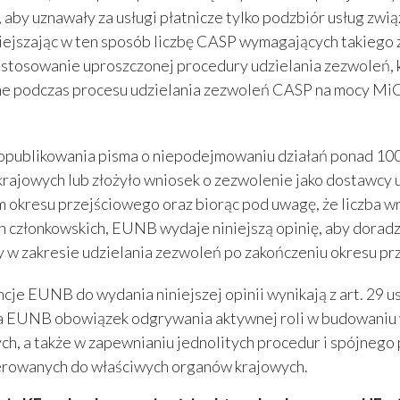
 aby uznawały za usługi płatnicze tylko podzbiór usług zwi
ejszając w ten sposób liczbę CASP wymagających takiego
stosowanie uproszczonej procedury udzielania zezwoleń, k
e podczas procesu udzielania zezwoleń CASP na mocy MiCA
opublikowania pisma o niepodejmowaniu działań ponad 100
rajowych lub złożyło wniosek o zezwolenie jako dostawcy u
m okresu przejściowego oraz biorąc pod uwagę, że liczba w
 członkowskich, EUNB wydaje niniejszą opinię, aby doradz
y w zakresie udzielania zezwoleń po zakończeniu okresu pr
je EUNB do wydania niniejszej opinii wynikają z art. 29 ust
a EUNB obowiązek odgrywania aktywnej roli w budowaniu ws
ch, a także w zapewnianiu jednolitych procedur i spójnego
ierowanych do właściwych organów krajowych.