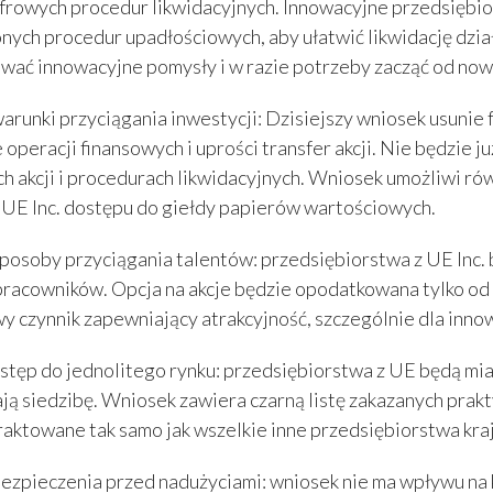
yfrowych procedur likwidacyjnych. Innowacyjne przedsiębio
nych procedur upadłościowych, aby ułatwić likwidację dzia
wać innowacyjne pomysły i w razie potrzeby zacząć od now
warunki przyciągania inwestycji: Dzisiejszy wniosek usuni
 operacji finansowych i uprości transfer akcji. Nie będzie
ch akcji i procedurach likwidacyjnych. Wniosek umożliwi 
 UE Inc. dostępu do giełdy papierów wartościowych.
sposoby przyciągania talentów: przedsiębiorstwa z UE Inc.
 pracowników. Opcja na akcje będzie opodatkowana tylko o
wy czynnik zapewniający atrakcyjność, szczególnie dla inn
ostęp do jednolitego rynku: przedsiębiorstwa z UE będą m
ją siedzibę. Wniosek zawiera czarną listę zakazanych prak
 traktowane tak samo jak wszelkie inne przedsiębiorstwa kr
abezpieczenia przed nadużyciami: wniosek nie ma wpływu na