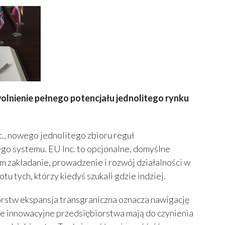
wolnienie pełnego potencjału jednolitego rynku
., nowego jednolitego zbioru reguł
ego systemu. EU Inc. to opcjonalne, domyślne
 zakładanie, prowadzenie i rozwój działalności w
tu tych, którzy kiedyś szukali gdzie indziej.
orstw ekspansja transgraniczna oznacza nawigację
e innowacyjne przedsiębiorstwa mają do czynienia