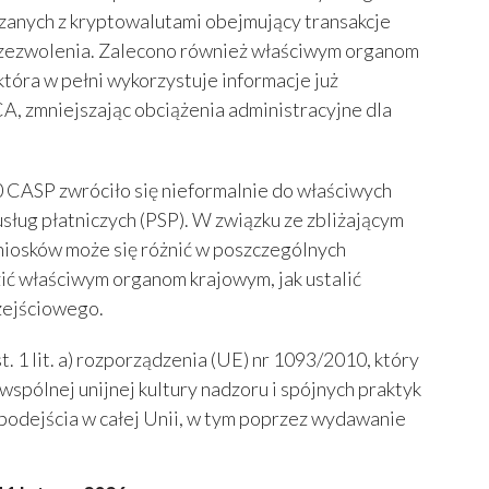
ązanych z kryptowalutami obejmujący transakcje
 zezwolenia. Zalecono również właściwym organom
tóra w pełni wykorzystuje informacje już
, zmniejszając obciążenia administracyjne dla
 CASP zwróciło się nieformalnie do właściwych
sług płatniczych (PSP). W związku ze zbliżającym
niosków może się różnić w poszczególnych
ić właściwym organom krajowym, jak ustalić
zejściowego.
. 1 lit. a) rozporządzenia (UE) nr 1093/2010, który
pólnej unijnej kultury nadzoru i spójnych praktyk
 podejścia w całej Unii, w tym poprzez wydawanie