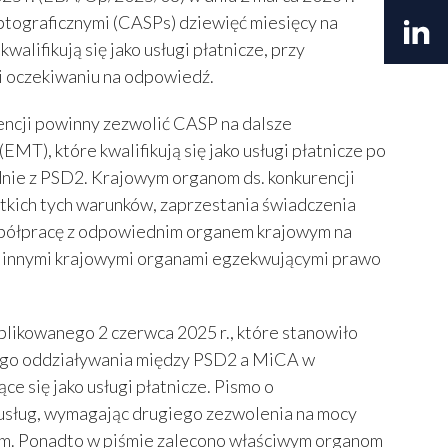
tograficznymi (CASPs) dziewięć miesięcy na
alifikują się jako usługi płatnicze, przy
i oczekiwaniu na odpowiedź.
rencji powinny zezwolić CASP na dalsze
MT), które kwalifikują się jako usługi płatnicze po
godnie z PSD2. Krajowym organom ds. konkurencji
stkich tych warunków, zaprzestania świadczenia
spółpracę z odpowiednim organem krajowym na
 innymi krajowymi organami egzekwującymi prawo
likowanego 2 czerwca 2025 r., które stanowiło
ego oddziaływania między PSD2 a MiCA w
e się jako usługi płatnicze. Pismo o
usług, wymagając drugiego zezwolenia na mocy
wym. Ponadto w piśmie zalecono właściwym organom