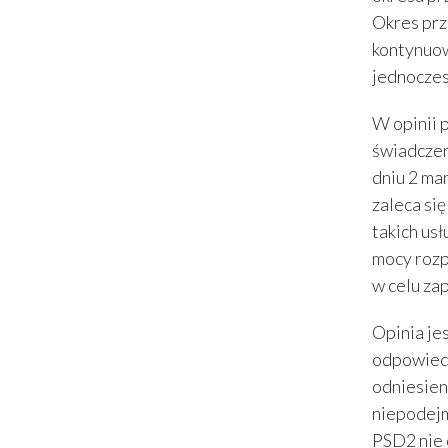
Okres prz
kontynuowa
jednoczes
W opinii 
świadczen
dniu 2 ma
zaleca si
takich us
mocy rozp
w celu za
Opinia je
odpowiedź
odniesien
niepodejm
PSD2 nie 