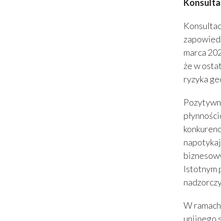
Konsulta
Konsultac
zapowiedz
marca 202
że w osta
ryzyka ge
Pozytywną
płynności
konkurenc
napotykaj
biznesowy
Istotnym 
nadzorczy
W ramach 
unijnego 