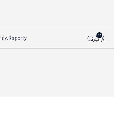
diów
Raporty