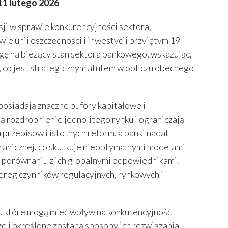
11 lutego 2026
i w sprawie konkurencyjności sektora,
e unii oszczędności i inwestycji przyjętym 19
ę na bieżący stan sektora bankowego, wskazując,
y, co jest strategicznym atutem w obliczu obecnego
 posiadają znaczne bufory kapitałowe i
ą rozdrobnienie jednolitego rynku i ograniczają
przepisów i istotnych reform, a banki nadal
ranicznej, co skutkuje nieoptymalnymi modelami
 porównaniu z ich globalnymi odpowiednikami.
ereg czynników regulacyjnych, rynkowych i
, które mogą mieć wpływ na konkurencyjność
e i określone zostaną sposoby ich rozwiązania.