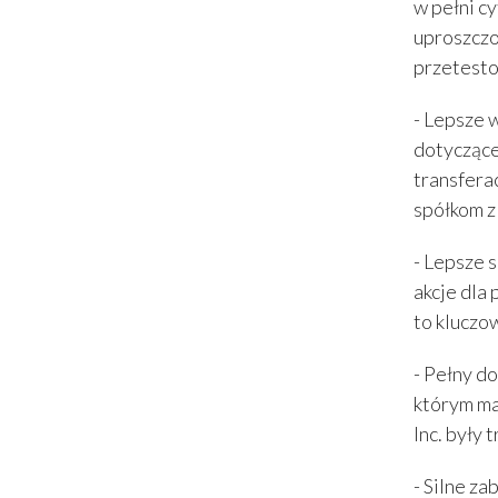
w pełni c
uproszczo
przetesto
- Lepsze 
dotyczące
transfera
spółkom z
- Lepsze 
akcje dla
to kluczo
- Pełny d
którym ma
Inc. były
- Silne z