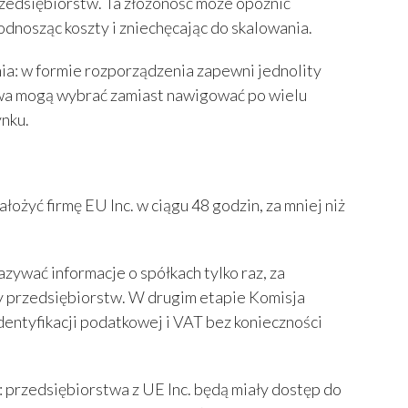
zedsiębiorstw. Ta złożoność może opóźnić
odnosząc koszty i zniechęcając do skalowania.
ia: w formie rozporządzenia zapewni jednolity
twa mogą wybrać zamiast nawigować po wielu
ynku.
ałożyć firmę EU Inc. w ciągu 48 godzin, za mniej niż
zywać informacje o spółkach tylko raz, za
y przedsiębiorstw. W drugim etapie Komisja
dentyfikacji podatkowej i VAT bez konieczności
przedsiębiorstwa z UE Inc. będą miały dostęp do