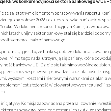
cje KE ws konkurencyjności sektora bankowego w UE – 
je te są istotnym elementem opracowywania raportu Komisj
ianego na połowę 2026 roku jeszcze w komunikacie w sprawi
5 roku. W dokumencie konsultacyjnym Komisja zwraca uwag
tnich latach unijny sektor bankowy stał się bardziej odporn
opolitycznego i makrofinansowego.
 informacją jest to, że banki są dobrze dokapitalizowane i
owe. Mimo tego nadal utrzymują się bariery, które powoduj
yjność banków w UE. Dzieje się tak mimo wspólnego zbioru 
ą przeszkody w sprawnym prowadzeniu działalności transg
mi, wyższymi kosztami i nierównymi warunkami działania w
problemem jest złożoność wielowarstwowych regulacji i sz
ch.
inicjatywy Komisja zapowiadana przeanalizowanie kwestii
sektora bankowego, ocenione zostaną ich skutki gospodarcz