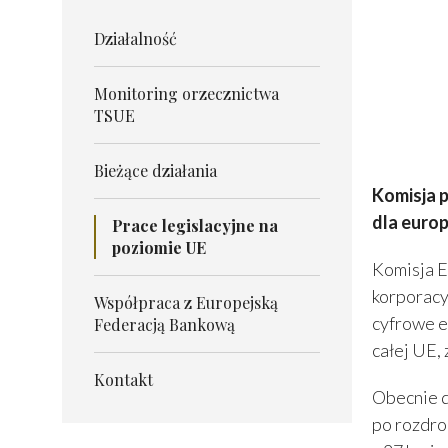
Działalność
Monitoring orzecznictwa
TSUE
Bieżące działania
Komisja p
dla europ
Prace legislacyjne na
poziomie UE
Komisja E
korporacy
Współpraca z Europejską
cyfrowe e
Federacją Bankową
całej UE, 
Kontakt
Obecnie d
po rozdro