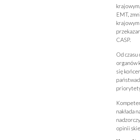
krajowym,
EMT, zmni
krajowym 
przekazan
CASP.
Od czasu 
organów k
się końce
państwach
priorytet
Kompetenc
nakłada n
nadzorczy
opinii sk