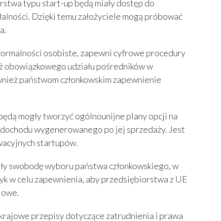
rstwa typu start-up będą miały dostęp do
łalności. Dzięki temu założyciele mogą próbować
a.
e formalności osobiste, zapewni cyfrowe procedury
 już obowiązkowego udziału pośredników w
również państwom członkowskim zapewnienie
 będą mogły tworzyć ogólnounijne plany opcji na
d dochodu wygenerowanego po jej sprzedaży. Jest
owacyjnych startupów.
iały swobodę wyboru państwa członkowskiego, w
tyk w celu zapewnienia, aby przedsiębiorstwa z UE
ajowe.
 krajowe przepisy dotyczące zatrudnienia i prawa