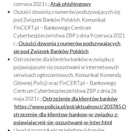
czerwca 2021 r.;
Atak phishingowy
Oszuści dzwonią z numerów podszywających się
pod Związek Banków Polskich. Komunikat
FinCERT.pl – Bankowego Centrum
Cyberbezpieczeństwa ZBP z dnia 9 czerwca 2021
r.;
Oszuści dzwonią z numerów podszywających
się pod Związek Banków Polskich
Ostrzeżenie dla klientów banków w związku z
pojawiającymi się oszustwami w internetowych
serwisach ogłoszeniowych. Komunikat Komendy
Głównej Policji oraz FinCERT.pl – Bankowego
Centrum Cyberbezpieczeństwa ZBP z dnia 26
maja 2021 r.;
Ostrzeżenie dla klientów banków
https://www.policja.pl/pol/aktualnosci/203785,O
strzezenie-dla-klientow-bankow-w-zwiazku-z-
pojawiajacymi-sie-oszustwami-w-inter.html
Uważaj na oszukańcze telefony lub maile.