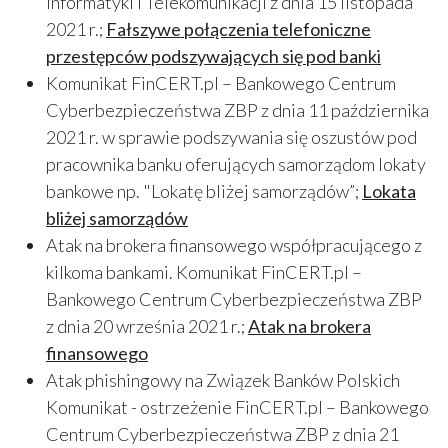
Informatyki i Telekomunikacji z dnia 15 listopada
2021 r.;
Fałszywe połączenia telefoniczne
przestępców podszywających się pod banki
Komunikat FinCERT.pl – Bankowego Centrum
Cyberbezpieczeństwa ZBP z dnia 11 października
2021 r. w sprawie podszywania się oszustów pod
pracownika banku oferujących samorządom lokaty
bankowe np. "Lokatę bliżej samorządów”;
Lokata
bliżej samorządów
Atak na brokera finansowego współpracującego z
kilkoma bankami. Komunikat FinCERT.pl –
Bankowego Centrum Cyberbezpieczeństwa ZBP
z dnia 20 września 2021 r.;
Atak na brokera
finansowego
Atak phishingowy na Związek Banków Polskich
Komunikat - ostrzeżenie FinCERT.pl – Bankowego
Centrum Cyberbezpieczeństwa ZBP z dnia 21