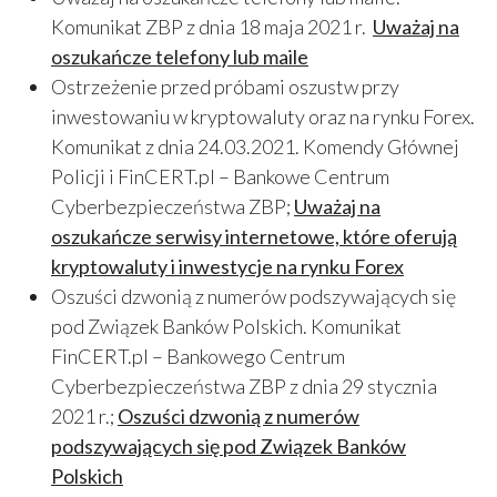
Komunikat ZBP z dnia 18 maja 2021 r.
Uważaj na
oszukańcze telefony lub maile
Ostrzeżenie przed próbami oszustw przy
inwestowaniu w kryptowaluty oraz na rynku Forex.
Komunikat z dnia 24.03.2021. Komendy Głównej
Policji i FinCERT.pl – Bankowe Centrum
Cyberbezpieczeństwa ZBP;
Uważaj na
oszukańcze serwisy internetowe, które oferują
kryptowaluty i inwestycje na rynku Forex
Oszuści dzwonią z numerów podszywających się
pod Związek Banków Polskich. Komunikat
FinCERT.pl – Bankowego Centrum
Cyberbezpieczeństwa ZBP z dnia 29 stycznia
2021 r.;
Oszuści dzwonią z numerów
podszywających się pod Związek Banków
Polskich