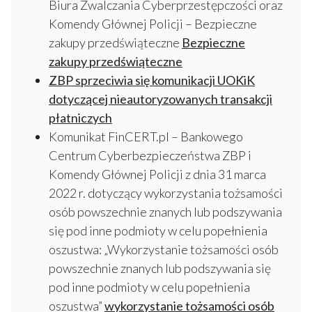
Biura Zwalczania Cyberprzestępczości oraz
Komendy Głównej Policji – Bezpieczne
zakupy przedświąteczne
Bezpieczne
zakupy przedświąteczne
ZBP sprzeciwia się komunikacji UOKiK
dotyczącej nieautoryzowanych transakcji
płatniczych
Komunikat FinCERT.pl – Bankowego
Centrum Cyberbezpieczeństwa ZBP i
Komendy Głównej Policji z dnia 31 marca
2022 r. dotyczący wykorzystania tożsamości
osób powszechnie znanych lub podszywania
się pod inne podmioty w celu popełnienia
oszustwa: „Wykorzystanie tożsamości osób
powszechnie znanych lub podszywania się
pod inne podmioty w celu popełnienia
oszustwa”
wykorzystanie tożsamości osób