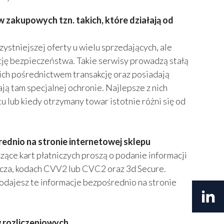
zakupowych tzn. takich, które działają od
ystniejszej oferty u wielu sprzedających, ale
ję bezpieczeństwa. Takie serwisy prowadzą stałą
ich pośrednictwem transakcję oraz posiadają
ją tam specjalnej ochronie. Najlepsze z nich
 lub kiedy otrzymany towar istotnie różni się od
rednio na stronie internetowej sklepu
zące kart płatniczych proszą o podanie informacji
dacza, kodach CVV2 lub CVC2 oraz 3d Secure.
 podajesz te informacje bezpośrednio na stronie
 rozliczeniowych