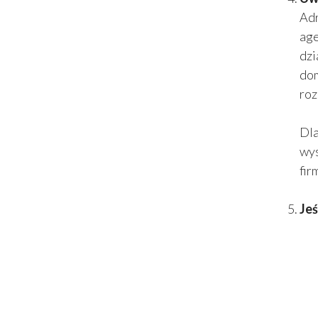
Adr
age
dzi
dom
roz
Dla
wys
fir
Jeś