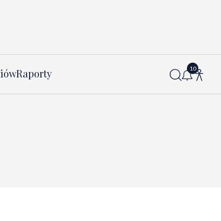
diów
Raporty