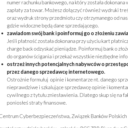
numer rachunku bankowego, na który została dokonana 
zapłaty za towar. Możesz dołączyć również wydruki tr
oraz wydruk strony przedmiotu czy otrzymanego od nas 
gdzie widoczne będą dane sprzedającego.
zawiadom swój bank i poinformuj go o złożeniu zawi
Jeśli płatność została dokonana przy użyciu kart płatnic
charge back odzyskać pieniądze. Poinformuj bank o zło
do organów ścigania i przekaż wszystkie niezbędne inf
ostrzeż innych potencjalnych nabywców o przestęp
przez danego sprzedawcę internetowego.
Ostrożnie formułuj opinie i komentarze nt. danego spr
nieprawdziwe i szkalujące sprzedawcę opinie i kome
cywilnego z tytułu zniesławienia. Dlatego skup się na 
poniosłeś straty finansowe.
Centrum Cyberbezpieczeństwa, Związek Banków Polskich