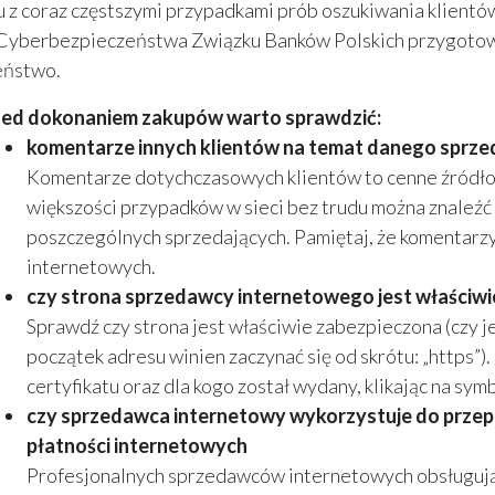
 z coraz częstszymi przypadkami prób oszukiwania klientó
yberbezpieczeństwa Związku Banków Polskich przygotowa
eństwo.
zed dokonaniem zakupów warto sprawdzić:
komentarze innych klientów na temat danego sprz
Komentarze dotychczasowych klientów to cenne źródło 
większości przypadków w sieci bez trudu można znaleźć
poszczególnych sprzedających. Pamiętaj, że komentarzy
internetowych.
czy strona sprzedawcy internetowego jest właściw
Sprawdź czy strona jest właściwie zabezpieczona (czy j
początek adresu winien zaczynać się od skrótu: „https”
certyfikatu oraz dla kogo został wydany, klikając na symb
czy sprzedawca internetowy wykorzystuje do przep
płatności internetowych
Profesjonalnych sprzedawców internetowych obsługują 