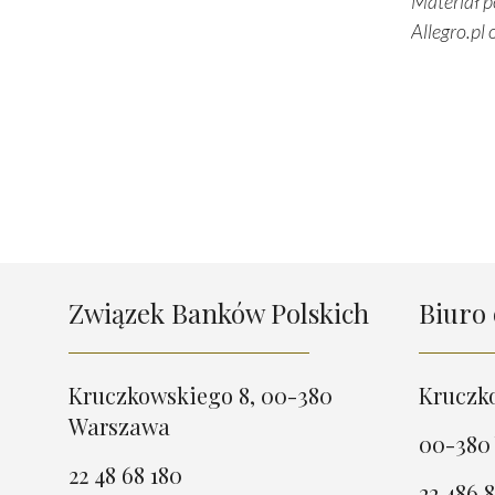
Materiał p
Allegro.pl
Związek Banków Polskich
Biuro 
Kruczkowskiego 8, 00-380
Kruczk
Warszawa
00-380
22 48 68 180
22 486 8