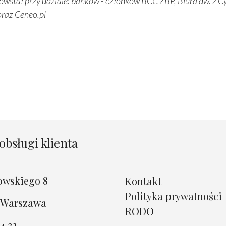
owstał przy udziale: banków - członków BCC ZBP, Biura dw. z C
 oraz Ceneo.pl
obsługi klienta
owskiego 8
Kontakt
Polityka prywatności
 Warszawa
RODO
4 22