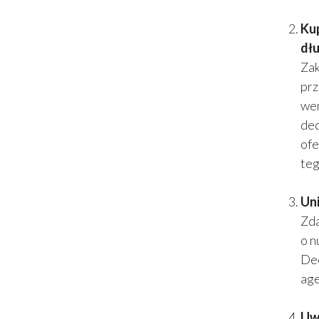
Kup
dłu
Zak
prz
wer
ded
ofe
teg
Uni
Zda
o n
Dec
age
Uw