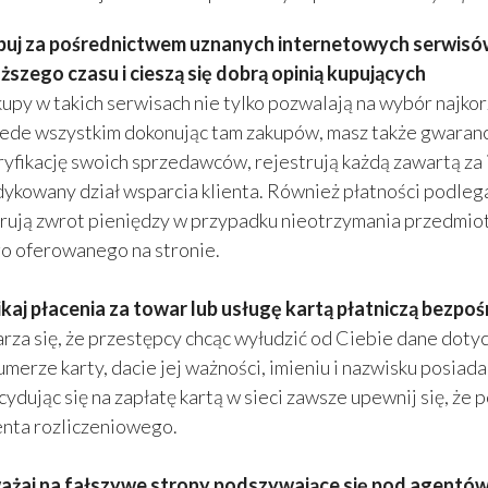
uj za pośrednictwem uznanych internetowych serwisów 
ższego czasu i cieszą się dobrą opinią kupujących
upy w takich serwisach nie tylko pozwalają na wybór najkorz
ede wszystkim dokonując tam zakupów, masz także gwaranc
yfikację swoich sprzedawców, rejestrują każdą zawartą za 
ykowany dział wsparcia klienta. Również płatności podlega
rują zwrot pieniędzy w przypadku nieotrzymania przedmiotu
o oferowanego na stronie.
kaj płacenia za towar lub usługę kartą płatniczą bezpoś
rza się, że przestępcy chcąc wyłudzić od Ciebie dane dotyc
umerze karty, dacie jej ważności, imieniu i nazwisku posia
ydując się na zapłatę kartą w sieci zawsze upewnij się, że
nta rozliczeniowego.
ażaj na fałszywe strony podszywające się pod agentów