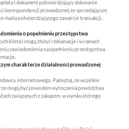
wpłata i dokument potwierdzający dokonanie
eści korespondencji prowadzonej ze sprzedającym
e-maila potwierdzającego zawarcie transakcji,
adomienia o popełnieniu przestępstwa
zych klienci mogą złożyć reklamacje i w ramach
żeniu zawiadomienia o popełnieniu przestępstwa
ormacje.
czym charakterze działalności prowadzonej
zedawcy internetowego. Pamiętaj, że wszelkie
ntarze mogą być powodem wytoczenia powództwa
faktach związanych z zakupem, w wyniku którego