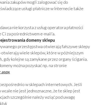
ywania zakupów mogli zalogować się do
wiadczące usługi płatnicze w Internecie także
dawca nie korzysta z usług operatora płatności
e Ci za pośrednictwem e-mail’a.
arejestrowania domeny sklepu
owywanego przestępstwa otwierają fałszywe sklepy
o otwierają wiele sklepów, które w późniejszym
, gdy kolejne są zamykane przez organy ścigania.
 domeny można pozyskać np. na stronie
r.aspx
 bezpośrednio w sklepach internetowych. Jeśli
wcale nie jest jednoznaczne, że te sklep jest
acjach szczególnie należy wziąć pod uwagę
ktyk