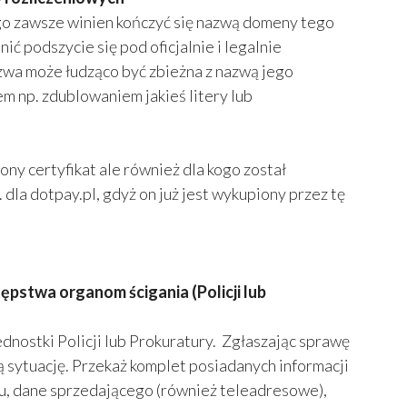
go zawsze winien kończyć się nazwą domeny tego
ić podszycie się pod oficjalnie i legalnie
zwa może łudząco być zbieżna z nazwą jego
m np. zdublowaniem jakieś litery lub
ony certyfikat ale również dla kogo został
dla dotpay.pl, gdyż on już jest wykupiony przez tę
ępstwa organom ścigania (Policji lub
dnostki Policji lub Prokuratury. Zgłaszając sprawę
 sytuację. Przekaż komplet posiadanych informacji
pu, dane sprzedającego (również teleadresowe),