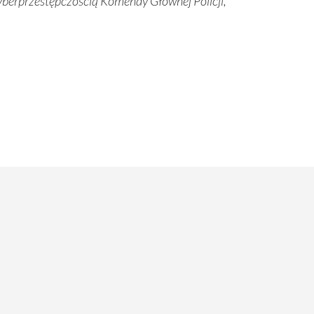
yberprzestępczością Komendy Głównej Policji,