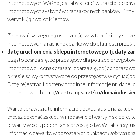
internetowych. Ważne jest aby klienci w trakcie dokon
internetowych systemów transakcyjnych banków. Firmy ś
weryfikują swoich klientów.
Zachowaj szczególną ostrożność, w sytuacji kiedy sprze
internetowych, a rachunek bankowy do płatności prześl
datę uruchomienia sklepu internetowego tj. daty z
Często zdarza się, że przestępcy dla potrzeb przygot
internetowe, jednak czasami zdarza się, że jednorazow
okresie są wykorzystywane do przestępstw w sytuacjach
Datę rejestracji domeny oraz inne informacje nt. danej
internetowej:
https://centralops.net/co/domaindossie
Warto sprawdzić te informacje decydując się na zakupy
chcesz dokonać zakupu w niedawno otwartym sklepie, to 
otwarty w celu popełniania przestępstw. W takich sytu
informacje zawarte w pozostałych punktach
Dobrych pra