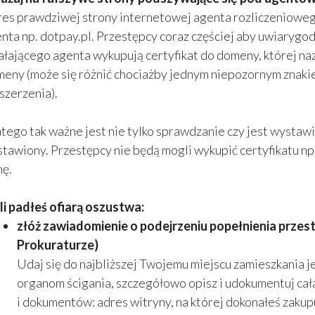
es prawdziwej strony internetowej agenta rozliczeniowe
nta np. dotpay.pl. Przestępcy coraz częściej aby uwiarygodn
ałającego agenta wykupują certyfikat do domeny, której na
eny (może się różnić chociażby jednym niepozornym znakie
szerzenia).
tego tak ważne jest nie tylko sprawdzanie czy jest wystawi
tawiony. Przestępcy nie będą mogli wykupić certyfikatu np. 
mę.
li padłeś ofiarą oszustwa:
złóż zawiadomienie o podejrzeniu popełnienia przest
Prokuraturze)
Udaj się do najbliższej Twojemu miejscu zamieszkania je
organom ścigania, szczegółowo opisz i udokumentuj całą
i dokumentów: adres witryny, na której dokonałeś zaku