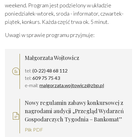
weekend. Program jest podzielony w układzie
poniedziałek-wtorek, sroda - informator, czwartek-
piątek, konkurs. Każda część trwa ok. 5 minut.
Uwagi w sprawie programu przyjmuje:
Małgorzata Wojtowicz
tel:
(0-22) 48 68 112
tel:
609 75 75 43
e-mail:
malgorzata.wojtowicz@zbp.pl
Nowy regulamin zabawy konkursowej z
nagrodami audycji „Przegląd Wydarzeń
Gospodarczych Tygodnia – Bankomat’’
Plik PDF