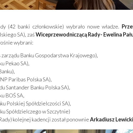
ady (42 banki członkowskie) wybrało nowe władze.
Prz
skiego SA), zaś
Wiceprzewodniczącą Rady- Ewelina Pał
łośnie wybrani:
 zarządu Banku Gospodarstwa Krajowego),
u Pekao SA),
anku),
NP Paribas Polska SA),
du Santander Banku Polska SA),
ku BOŚ SA,
u Polskiej Spółdzielczości SA),
u Spółdzielczego w Szczytnie)
Rady) kolejnej kadencji został ponownie
Arkadiusz Lewick