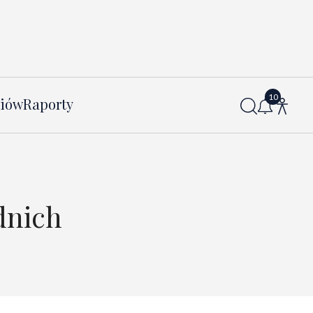
diów
Raporty
dnich