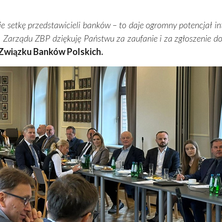
e setkę przedstawicieli banków – to daje ogromny potencjał i
. Zarządu ZBP dziękuję Państwu za zaufanie i za zgłoszenie do
Związku Banków Polskich.