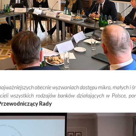
 najważniejszych obecnie wyzwaniach dostępu mikro, małych i śr
icieli wszystkich rodzajów banków działających w Polsce, po
 Przewodniczący Rady