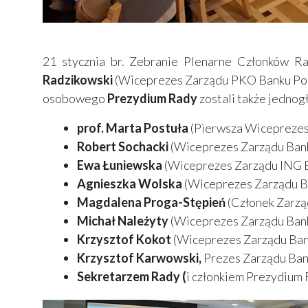
21 stycznia br. Zebranie Plenarne Członków R
Radzikowski
(Wiceprezes Zarządu PKO Banku Pol
osobowego
Prezydium Rady
zostali także jednog
prof. Marta Postuła
(Pierwsza Wiceprezes
Robert Sochacki
(Wiceprezes Zarządu Bank
Ewa Łuniewska
(Wiceprezes Zarządu ING B
Agnieszka Wolska
(Wiceprezes Zarządu B
Magdalena Proga-Stępień
(Członek Zarzą
Michał Należyty
(Wiceprezes Zarządu Ban
Krzysztof Kokot
(Wiceprezes Zarządu Bank
Krzysztof Karwowski,
Prezes Zarządu Bank
Sekretarzem Rady (
i członkiem Prezydium 