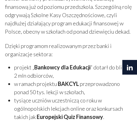
finansową już od poziomu przedszkola. Szczególną rolę
odgrywają Szkolne Kasy Oszczędnościowe, czyli
najdłużej działający program edukacji finansowej w
Polsce, obecny w szkołach od ponad dziewięciu dekad.
Dzięki programom realizowanym przez banki i
organizacje sektora:
projekt „
Bankowcy dla Edukacji
” dotarł do blisko
2 mln odbiorców,
w ramach projektu
BAKCYL
przeprowadzono
ponad 50 tys. lekcji w szkołach,
tysiące uczniów uczestniczą co roku w
ogólnopolskich lekcjach online oraz konkursach
takich jak
Europejski Quiz Finansowy
.