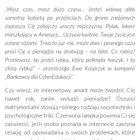
„Masz czas, masz dużo czasu… Jesteś wdową albo
samotną kobietą po przejściach. Do grona znajomych
zaprasza Cię zabójczo uroczy mężczyzna. Polak, lekarz
mieszkający w Ameryce… Uczucie kwitnie. Twoje życie jest
usłane różami. Trwa to już rok, może dwa i pewnego razu
prosi Cię o pieniądze na drobiazg – na bilet. Co robisz?
Przelewasz, bo jesteś rybką, która połknęła haczyk. I to
złotą rybką!” – przestrzega Ewa Kasprzyk w kampanii
„Bankowcy dla CyberEdukacji”.
Czy wiesz, że internetowy amant może zwodzić Cię
nawet rok, zanim wyłudzi pieniądze? Oszuści
matrymonialni stosują różnego rodzaju socjotechniki i
psychologiczne triki. Czerwona lampka powinna Ci się
zaświecić, jeśli osoba poznana w internecie zaczyna
relację od opowiadania o swoich problemach, które