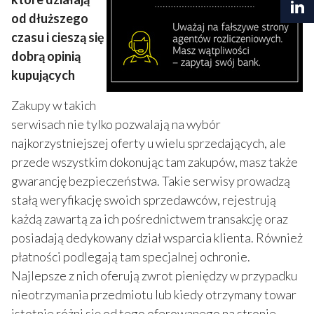
od dłuższego
czasu i cieszą się
dobrą opinią
kupujących
Zakupy w takich
serwisach nie tylko pozwalają na wybór
najkorzystniejszej oferty u wielu sprzedających, ale
przede wszystkim dokonując tam zakupów, masz także
gwarancję bezpieczeństwa. Takie serwisy prowadzą
stałą weryfikację swoich sprzedawców, rejestrują
każdą zawartą za ich pośrednictwem transakcję oraz
posiadają dedykowany dział wsparcia klienta. Również
płatności podlegają tam specjalnej ochronie.
Najlepsze z nich oferują zwrot pieniędzy w przypadku
nieotrzymania przedmiotu lub kiedy otrzymany towar
istotnie różni się od tego oferowanego na stronie.