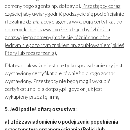
domeny tego agenta np. dotpay.pl.
Przestępcy coraz
częściej aby uwiarygodnić podszycie się pod oficjalnie
i legalnie działającego agenta wykupują certyfikat do
domeny, której nazwa może łudząco być zbieżna
z nazwą jego domeny (może się różnić chociażby
jednym niepozornym znakiem np. zdublowaniem jakieś
litery lub rozszerzenia).
Dlatego tak ważne jest nie tylko sprawdzanie czy jest
wystawiony certyfikat ale również dla kogo został
wystawiony. Przestępcy nie będą mogli wykupić
certyfikatu np. dla dotpay.pl, gdyż on już jest
wykupiony przez tę firmę.
5. Jeśli padłeś ofiarą oszustwa:
a) złóż zawiadomienie o podejrzeniu popełnienia
przestępstwa organom ścigania (Policji lub