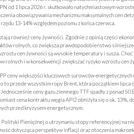
 od 1 lipca 2026 r. skutkowało natychmiastowym wzrostem
czenia obowiązywania mechanizmu maksymalnych cen detali
st rzędu 13-14% względem poziomu z końca czerwca.
zostają również ceny żywności. Zgodnie z opinią części eko
któw rolnych, co zwiększa prawdopodobieństwo silniejsze
zrostu cen żywności są wysokie temperatury i susza. Choć
w rolnych i w konsekwencji zwiększać ryzyko wzrostu cen ż
P ceny większości kluczowych surowców energetycznych ul
 to przede wszystkim ropy Brent, która początkiem lipca o
. Jednocześnie ceny gazu ziemnego TTF spadły z ponad 
omiast cena kontraktu węgla API2 obniżyła się o ok. 13%, d
ych przed kryzysem energetycznym.
lityki Pieniężnej o utrzymaniu stopy referencyjnej na ni
wność dotycząca perspektyw inflacji oraz otoczenia makr