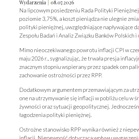
Wydarzenia
08.07.2026
Na lipcowym posiedzeniu Rada Polityki Pieniężne
poziomie 3,75%, a koszt pieniądza nie ulegnie zmi
polityki pieniężnej, uwzględniające napływające 
Zespołu Badań i Analiz Związku Banków Polskich i
Mimo nieoczekiwanego powrotu inflacji CPI w czerw
maju 2026 r., sygnalizując, że trwała presja infla
znacznym stopniu wspierany przez spadek cen pal
zachowanie ostrożności przez RPP.
Dodatkowym argumentem przemawiającym za utrzyma
one na utrzymywanie się inflacji w pobliżu celu w 
żywności oraz sytuacji geopolitycznej. Jednocześ
łagodzenia polityki pieniężnej.
Ostrożne stanowisko RPP wynika również z niepe
inflacji. Niepewność dotycząca wpływu wygaszeni