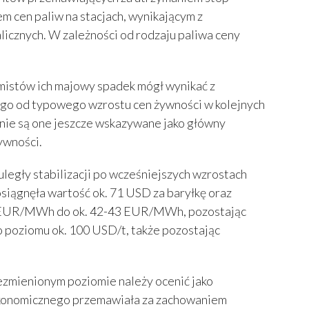
 cen paliw na stacjach, wynikającym z
cznych. W zależności od rodzaju paliwa ceny
nomistów ich majowy spadek mógł wynikać z
go od typowego wzrostu cen żywności w kolejnych
 nie są one jeszcze wskazywane jako główny
ywności.
egły stabilizacji po wcześniejszych wzrostach
siągnęła wartość ok. 71 USD za baryłkę oraz
50 EUR/MWh do ok. 42-43 EUR/MWh, pozostając
o poziomu ok. 100 USD/t, także pozostając
ezmienionym poziomie należy ocenić jako
oekonomicznego przemawiała za zachowaniem