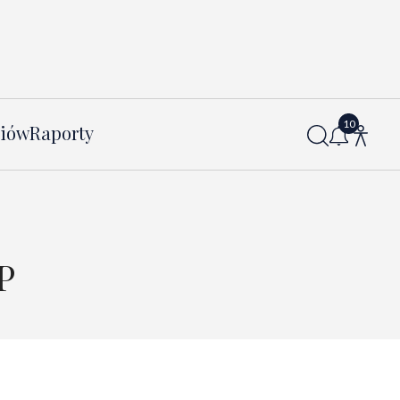
diów
Raporty
P