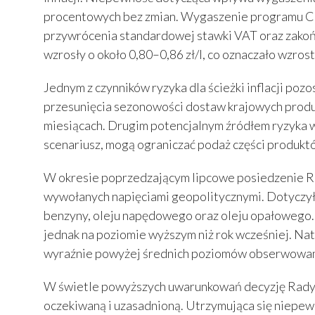
procentowych bez zmian. Wygaszenie programu CPN
przywrócenia standardowej stawki VAT oraz zakoń
wzrosły o około 0,80–0,86 zł/l, co oznaczało wzro
Jednym z czynników ryzyka dla ścieżki inflacji po
przesunięcia sezonowości dostaw krajowych produ
miesiącach. Drugim potencjalnym źródłem ryzyka w
scenariusz, mogą ograniczać podaż części produktó
W okresie poprzedzającym lipcowe posiedzenie RP
wywołanych napięciami geopolitycznymi. Dotyczyło
benzyny, oleju napędowego oraz oleju opałowego
jednak na poziomie wyższym niż rok wcześniej. Nat
wyraźnie powyżej średnich poziomów obserwowan
W świetle powyższych uwarunkowań decyzję Rady Po
oczekiwaną i uzasadnioną. Utrzymująca się niepe