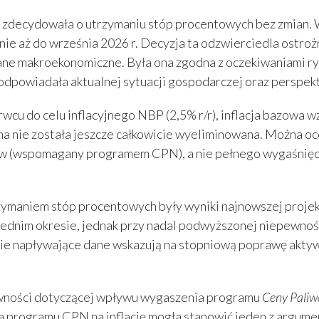
j zdecydowała o utrzymaniu stóp procentowych bez zmian. 
anie aż do września 2026 r. Decyzja ta odzwierciedla ostr
dane makroekonomiczne. Była ona zgodna z oczekiwaniami r
 odpowiadała aktualnej sytuacji gospodarczej oraz perspek
cu do celu inflacyjnego NBP (2,5% r/r), inflacja bazowa w
cyjna nie została jeszcze całkowicie wyeliminowana. Można o
iw (wspomagany programem CPN), a nie pełnego wygaśnięcia
niem stóp procentowych były wyniki najnowszej projekcji
średnim okresie, jednak przy nadal podwyższonej niepewnośc
nie napływające dane wskazują na stopniową poprawę aktywn
wności dotyczącej wpływu wygaszenia programu
Ceny Paliw
a programu CPN na inflację mogła stanowić jeden z argum