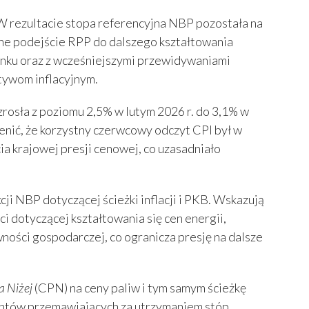
W rezultacie stopa referencyjna NBP pozostała na
ożne podejście RPP do dalszego kształtowania
ynku oraz z wcześniejszymi przewidywaniami
tywom inflacyjnym.
zrosła z poziomu 2,5% w lutym 2026 r. do 3,1% w
cenić, że korzystny czerwcowy odczyt CPI był w
 krajowej presji cenowej, co uzasadniało
 NBP dotyczącej ścieżki inflacji i PKB. Wskazują
i dotyczącej kształtowania się cen energii,
ości gospodarczej, co ogranicza presję na dalsze
a Niżej
(CPN) na ceny paliw i tym samym ścieżkę
entów przemawiających za utrzymaniem stóp