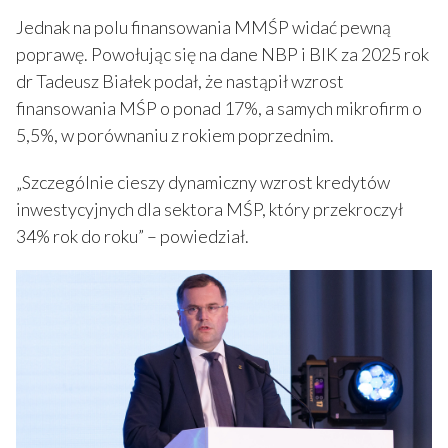
Jednak na polu finansowania MMŚP widać pewną
poprawę. Powołując się na dane NBP i BIK za 2025 rok
dr Tadeusz Białek podał, że nastąpił wzrost
finansowania MŚP o ponad 17%, a samych mikrofirm o
5,5%, w porównaniu z rokiem poprzednim.
„Szczególnie cieszy dynamiczny wzrost kredytów
inwestycyjnych dla sektora MŚP, który przekroczył
34% rok do roku” – powiedział.