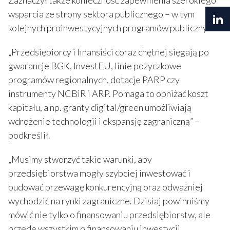
wsparcia ze strony sektora publicznego – w tym
kolejnych proinwestycyjnych programów publicznych.
„Przedsiębiorcy i finansiści coraz chętnej sięgają po
gwarancje BGK, InvestEU, linie pożyczkowe
programów regionalnych, dotacje PARP czy
instrumenty NCBiR i ARP. Pomaga to obniżać koszt
kapitału, a np. granty digital/green umożliwiają
wdrożenie technologii i ekspansję zagraniczną” –
podkreślił.
„Musimy stworzyć takie warunki, aby
przedsiębiorstwa mogły szybciej inwestować i
budować przewagę konkurencyjną oraz odważniej
wychodzić na rynki zagraniczne. Dzisiaj powinniśmy
mówić nie tylko o finansowaniu przedsiębiorstw, ale
przede wszystkim o finansowaniu inwestycji.