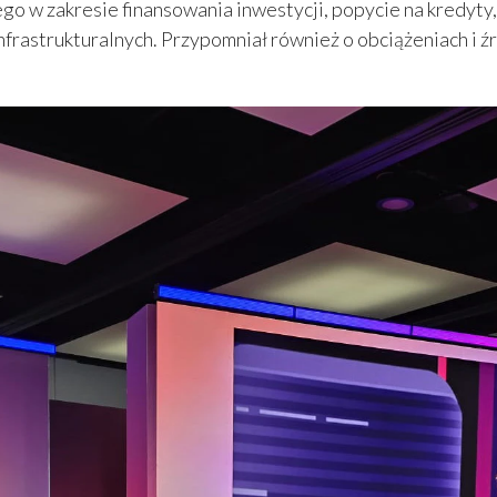
wego w zakresie finansowania inwestycji, popycie na kredyt
nfrastrukturalnych. Przypomniał również o obciążeniach i 