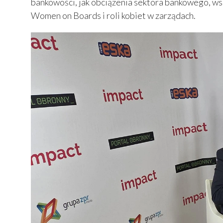
bankowości, jak obciążenia sektora bankowego, ws
Women on Boards i roli kobiet w zarządach.