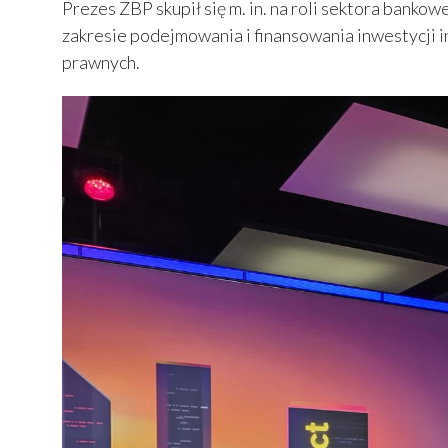
Prezes ZBP skupił się m. in. na roli sektora banko
zakresie podejmowania i finansowania inwestycji i
prawnych.