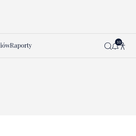
diów
Raporty