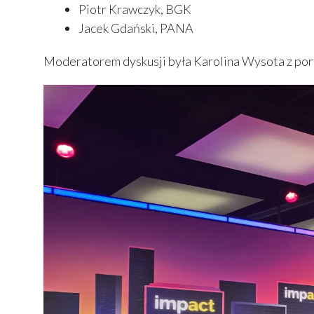
Piotr Krawczyk, BGK
Jacek Gdański, PANA
Moderatorem dyskusji była Karolina Wysota z por