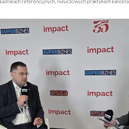
kaźnikach referencyjnych, nieuczciwych praktykach kancel