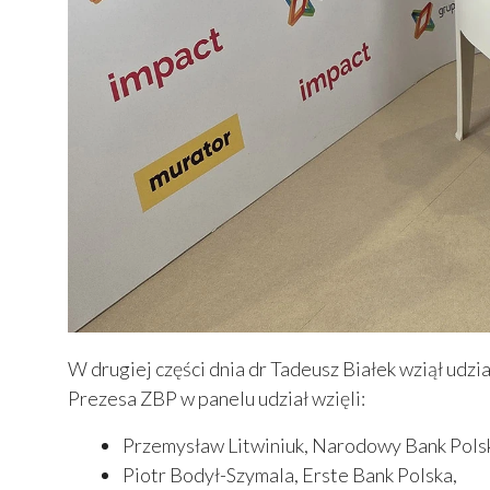
W drugiej części dnia dr Tadeusz Białek wziął udz
Prezesa ZBP w panelu udział wzięli:
Przemysław Litwiniuk, Narodowy Bank Pols
Piotr Bodył-Szymala, Erste Bank Polska,