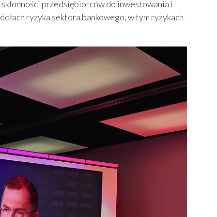
y, skłonności przedsiębiorców do inwestowania i
źródłach ryzyka sektora bankowego, w tym ryzykach