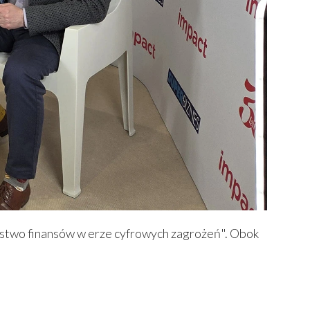
eństwo finansów w erze cyfrowych zagrożeń". Obok