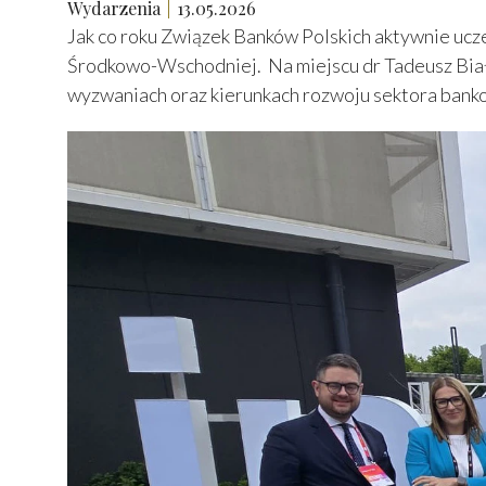
Wydarzenia
13.05.2026
Jak co roku Związek Banków Polskich aktywnie uc
Środkowo-Wschodniej. Na miejscu dr Tadeusz Biał
wyzwaniach oraz kierunkach rozwoju sektora ban