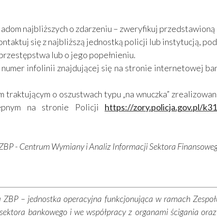
adom najbliższych o zdarzeniu – zweryfikuj przedstawioną 
ntaktuj się z najbliższą jednostką policji lub instytucją, pod
przestępstwa lub o jego popełnieniu.
umer infolinii znajdującej się na stronie internetowej ba
m traktującym o oszustwach typu „na wnuczka” zrealizow
pnym na stronie Policji
https://zory.policja.gov.pl/
BP - Centrum Wymiany i Analiz Informacji Sektora Finansowe
 ZBP – jednostka operacyjna funkcjonująca w ramach Zespo
 sektora bankowego i we współpracy z organami ścigania oraz