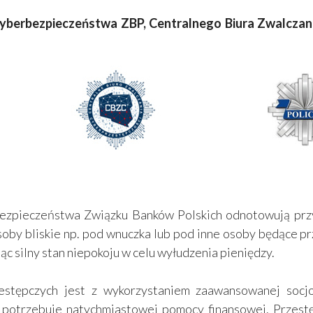
yberbezpieczeństwa ZBP, Centralnego Biura Zwalczan
bezpieczeństwa Związku Banków Polskich odnotowują prz
oby bliskie np. pod wnuczka lub pod inne osoby będące pr
c silny stan niepokoju w celu wyłudzenia pieniędzy.
estępczych jest z wykorzystaniem zaawansowanej socjo
ji i potrzebuje natychmiastowej pomocy finansowej. Przes