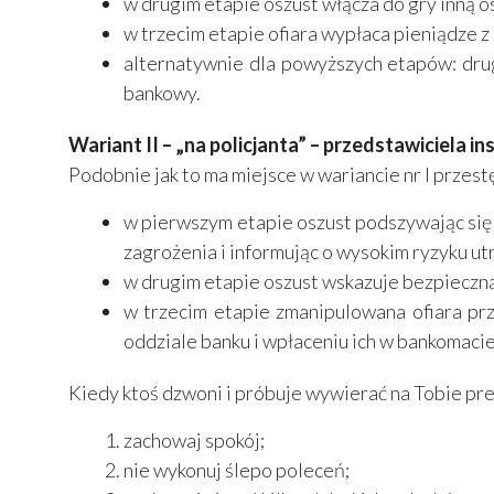
w drugim etapie oszust włącza do gry inną o
w trzecim etapie ofiara wypłaca pieniądze z 
alternatywnie dla powyższych etapów: dru
bankowy.
Wariant II – „na policjanta” – przedstawiciela i
Podobnie jak to ma miejsce w wariancie nr I przest
w pierwszym etapie oszust podszywając się p
zagrożenia i informując o wysokim ryzyku ut
w drugim etapie oszust wskazuje bezpieczną
w trzecim etapie zmanipulowana ofiara pr
oddziale banku i wpłaceniu ich w bankomaci
Kiedy ktoś dzwoni i próbuje wywierać na Tobie pre
zachowaj spokój;
nie wykonuj ślepo poleceń;