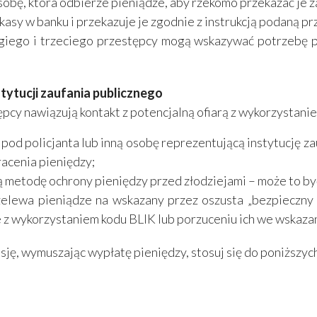
sobę, która odbierze pieniądze, aby rzekomo przekazać je z
kasy w banku i przekazuje je zgodnie z instrukcją podaną pr
giego i trzeciego przestępcy mogą wskazywać potrzebę pr
nstytucji zaufania publicznego
ępcy nawiązują kontakt z potencjalną ofiarą z wykorzystani
od policjanta lub inną osobę reprezentującą instytucję za
racenia pieniędzy;
 metodę ochrony pieniędzy przed złodziejami – może to być
zelewa pieniądze na wskazany przez oszusta „bezpieczny
e z wykorzystaniem kodu BLIK lub porzuceniu ich we wskaz
sję, wymuszając wypłatę pieniędzy, stosuj się do poniższyc