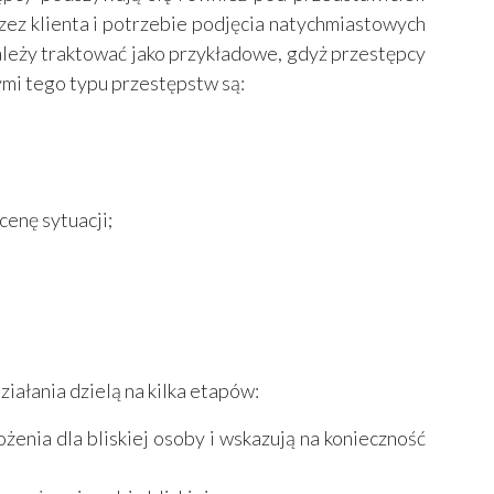
rzez klienta i potrzebie podjęcia natychmiastowych
ależy traktować jako przykładowe, gdyż przestępcy
ymi tego typu przestępstw są:
enę sytuacji;
ziałania dzielą na kilka etapów:
enia dla bliskiej osoby i wskazują na konieczność