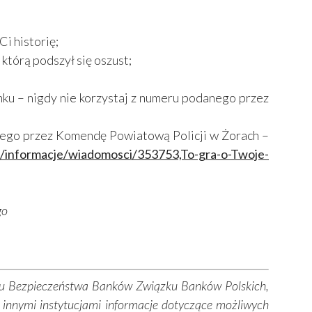
Ci historię;
 którą podszył się oszust;
nku – nigdy nie korzystaj z numeru podanego przez
anego przez Komendę Powiatową Policji w Żorach –
k31/informacje/wiadomosci/353753,To-gra-o-Twoje-
go
łu Bezpieczeństwa Banków Związku Banków Polskich,
 innymi instytucjami informacje dotyczące możliwych