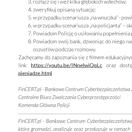
rozłącz się i weź kilka głębokich wdechów;
zweryfikuj opisaną sytuację:
w przypadku scenariusza „na wnuczka” - powi
w przypadku scenariusza „na policjanta” – sko
Powiadom Policję o usiłowaniu popełnienia 
Powiadom swój bank, dzwoniąc do niego na n
oszustów podczas rozmowy.
Zachęcamy do zapoznania się z filmem edukacyjny
link:
https://youtu.be/INnelwiQqLc
oraz dostę
pieniadze.html
FinCERT.pl - Bankowe Centrum Cyberbezpieczeństwa Z
Centralne Biuro Zwalczania Cyberprzestępczości
Komenda Główna Policji
FinCERT.pl - Bankowe Centrum Cyberbezpieczeństwa
która gromadzi, analizuje oraz przekazuje w ramach