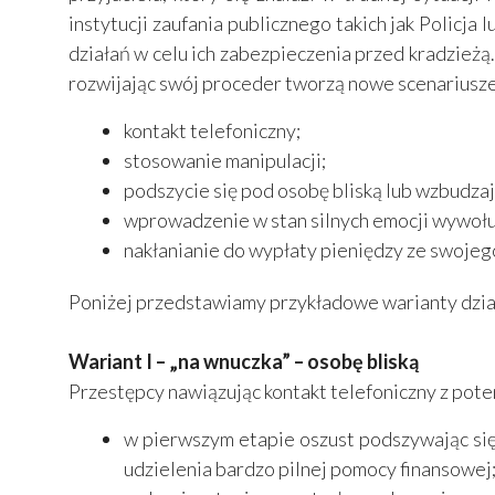
instytucji zaufania publicznego takich jak Policj
działań w celu ich zabezpieczenia przed kradzież
rozwijając swój proceder tworzą nowe scenariusze 
kontakt telefoniczny;
stosowanie manipulacji;
podszycie się pod osobę bliską lub wzbudzaj
wprowadzenie w stan silnych emocji wywołuj
nakłanianie do wypłaty pieniędzy ze swoje
Poniżej przedstawiamy przykładowe warianty dzia
Wariant I – „na wnuczka” – osobę bliską
Przestępcy nawiązując kontakt telefoniczny z poten
w pierwszym etapie oszust podszywając się 
udzielenia bardzo pilnej pomocy finansowej