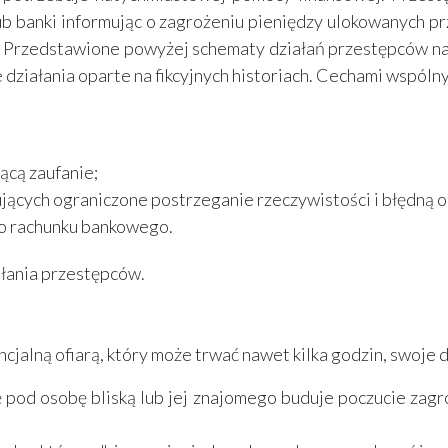
a lub banki informując o zagrożeniu pieniędzy ulokowanych p
ą. Przedstawione powyżej schematy działań przestępców n
działania oparte na fikcyjnych historiach. Cechami wspóln
ącą zaufanie;
ących ograniczone postrzeganie rzeczywistości i błędną oc
go rachunku bankowego.
łania przestępców.
cjalną ofiarą, który może trwać nawet kilka godzin, swoje d
pod osobę bliską lub jej znajomego buduje poczucie zagroż
;