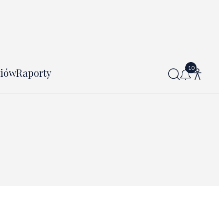
diów
Raporty