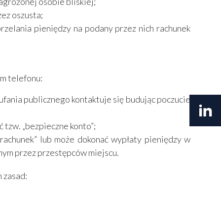
agrożonej osobie bliskiej;
zez oszusta;
zelania pieniędzy na podany przez nich rachunek
em telefonu:
ufania publicznego kontaktuje się budując poczucie
 tzw. „bezpieczne konto”;
 rachunek” lub może dokonać wypłaty pieniędzy w
anym przez przestępców miejscu.
h zasad: