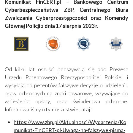
Komunikat FinCERT.pl – Bankowego Centrum
Cyberbezpieczeństwa ZBP, Centralnego Biura
Zwalczania Cyberprzestępczości oraz Komendy
Głównej Policji z dnia 17 sierpnia 2023 r.
Od kilku lat oszuści podszywają się pod Prezesa
Urzędu Patentowego Rzeczypospolitej Polskiej i
wysyłają do petentów fałszywe decyzje o udzieleniu
praw ochronnych na znaki towarowe, wzywające do
wniesienia opłaty, oraz świadectwa ochronne.
Informowaliśmy o tym oszustwie tutaj:
https://www.zbp.pl/Aktualnosci/Wydarzenia/Ko
munikat-FinCERT-pl-Uwaga-na-falszywe-pisma-