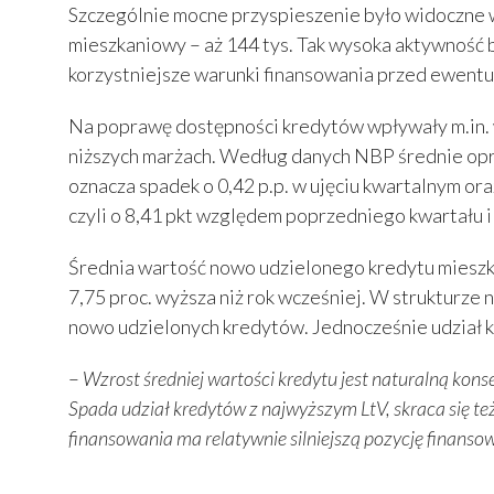
Szczególnie mocne przyspieszenie było widoczne w
mieszkaniowy – aż 144 tys. Tak wysoka aktywność b
korzystniejsze warunki finansowania przed ewentu
Na poprawę dostępności kredytów wpływały m.in. 
niższych marżach. Według danych NBP średnie opr
oznacza spadek o 0,42 p.p. w ujęciu kwartalnym or
czyli o 8,41 pkt względem poprzedniego kwartału i 
Średnia wartość nowo udzielonego kredytu mieszkan
7,75 proc. wyższa niż rok wcześniej. W strukturze 
nowo udzielonych kredytów. Jednocześnie udział kr
–
Wzrost średniej wartości kredytu jest naturalną kon
Spada udział kredytów z najwyższym LtV, skraca się te
finansowania ma relatywnie silniejszą pozycję finanso