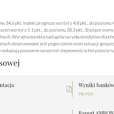
 34.6 pkt. Indeks prognozy wzrósł o 4.8 pkt., do poziomu 
 ocen wzrósł o 5.1 pkt., do poziomu 28.3 pkt., Bieżące oc
lnych. Wyraźna korekta nastąpiła na rynku kredytów dla k
cznych obserwowane jest pogorszenie ocen sytuacji gosp
e wskazują ponownie na wzrost niepewność w horyzoncie na
asowej
ntacja
Wyniki banków 
Plik PDF
Raport AMRON-