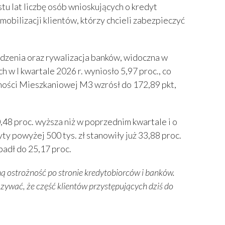
u lat liczbę osób wnioskujących o kredyt
obilizacji klientów, którzy chcieli zabezpieczyć
dzenia oraz rywalizacja banków, widoczna w
 I kwartale 2026 r. wyniosło 5,97 proc., co
ępności Mieszkaniowej M3 wzrósł do 172,89 pkt,
,48 proc. wyższa niż w poprzednim kwartale i o
y powyżej 500 tys. zł stanowiły już 33,88 proc.
padł do 25,17 proc.
ą ostrożność po stronie kredytobiorców i banków.
zywać, że część klientów przystępujących dziś do