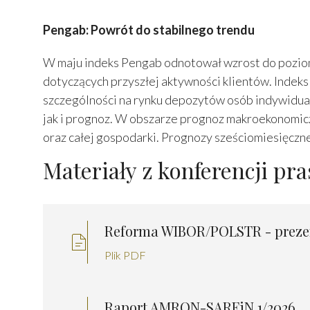
Pengab: Powrót do stabilnego trendu
W maju indeks Pengab odnotował wzrost do poziomu
dotyczących przyszłej aktywności klientów. Indeks
szczególności na rynku depozytów osób indywidua
jak i prognoz. W obszarze prognoz makroekonomi
oraz całej gospodarki. Prognozy sześciomiesięczn
Materiały z konferencji pr
Reforma WIBOR/POLSTR - preze
Plik PDF
Raport AMRON-SARFiN 1/2026