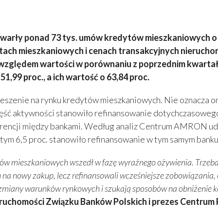
warły ponad 73 tys. umów kredytów mieszkaniowych o łą
h mieszkaniowych i cenach transakcyjnych nieruchomo
 względem wartości w porównaniu z poprzednim kwartał
1,99 proc., a ich wartość o 63,84 proc.
pieszenie na rynku kredytów mieszkaniowych. Nie oznacza 
ęść aktywności stanowiło refinansowanie dotychczasowego z
urencji między bankami. Według analiz Centrum AMRON udzi
 w tym 6,5 proc. stanowiło refinansowanie w tym samym banku
dytów mieszkaniowych wszedł w fazę wyraźnego ożywienia. Trzeba
ytu na nowy zakup, lecz refinansowali wcześniejsze zobowiązani
a zmiany warunków rynkowych i szukają sposobów na obniżenie k
uchomości Związku Banków Polskich i prezes Centrum Pr