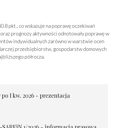
40.8 pkt., co wskazuje na poprawę oczekiwań
eny oraz prognozy aktywności odnotowały poprawę w
lientów indywidualnych zarówno w warstwie ocen
odarczej przedsiębiorstw, gospodarstw domowych
jbliższego półrocza.
po I kw. 2026 - prezentacja
SARFiN 1/2026 - informacja prasowa