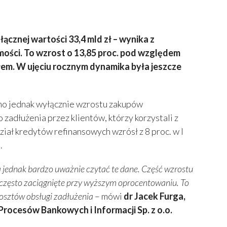
cznej wartości 33,4 mld zł – wynika z
ści. To wzrost o 13,85 proc. pod względem
em. W ujęciu rocznym dynamika była jeszcze
ono jednak wyłącznie wzrostu zakupów
adłużenia przez klientów, którzy korzystali z
ał kredytów refinansowych wzrósł z 8 proc. w I
.
 jednak bardzo uważnie czytać te dane. Część wzrostu
a, często zaciągnięte przy wyższym oprocentowaniu. To
osztów obsługi zadłużenia
– mówi
dr Jacek Furga,
ocesów Bankowych i Informacji Sp. z o.o.