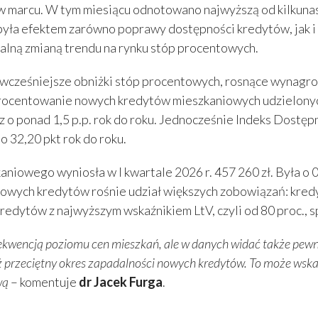
 marcu. W tym miesiącu odnotowano najwyższą od kilkunast
yła efektem zarówno poprawy dostępności kredytów, jak i m
alną zmianą trendu na rynku stóp procentowych.
wcześniejsze obniżki stóp procentowych, rosnące wynagro
ocentowanie nowych kredytów mieszkaniowych udzielonych w
az o ponad 1,5 p.p. rok do roku. Jednocześnie Indeks Dost
o 32,20 pkt rok do roku.
iowego wyniosła w I kwartale 2026 r. 457 260 zł. Była o 0
nowych kredytów rośnie udział większych zobowiązań: kredyt
edytów z najwyższym wskaźnikiem LtV, czyli od 80 proc., s
sekwencją poziomu cen mieszkań, ale w danych widać także pewn
ż przeciętny okres zapadalności nowych kredytów. To może wska
wą
– komentuje
dr Jacek Furga
.