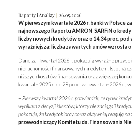
Raporty i Analizy
26.05.2026
W pierwszym kwartale 2026 r. banki w Polsce za
najnowszego Raportu AMRON-SARFiN o kredytac
liczby nowych kredytów oraz o 14,34 proc. pod
wyraźniejsza: liczba zawartych umów wzrosła o 5
Dane za I kwartał 2026 r. pokazują wyraźne przys
nieruchomości finansowanych kredytem. Istotną cz
niższych kosztów finansowania oraz większej konk
kwartale 2025 r. do 28 proc. w I kwartale 2026 r.,
–
Pierwszy kwartał 2026 r. potwierdził, że rynek kre
wynikała z decyzji klientów, którzy nie zaciągali kred
pokazuje, że kredytobiorcy coraz aktywniej reagują n
przewodniczący Komitetu ds. Finansowania Nier