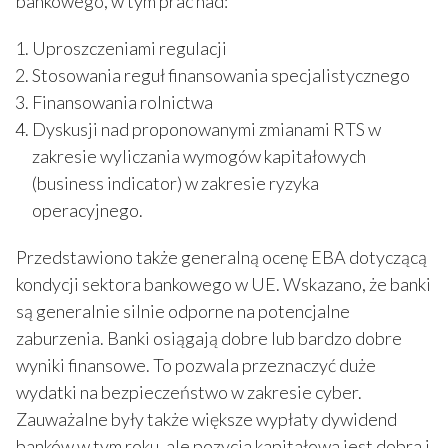
bankowego, w tym prac nad:
Uproszczeniami regulacji
Stosowania reguł finansowania specjalistycznego
Finansowania rolnictwa
Dyskusji nad proponowanymi zmianami RTS w
zakresie wyliczania wymogów kapitałowych
(business indicator) w zakresie ryzyka
operacyjnego.
Przedstawiono także generalną ocenę EBA dotyczącą
kondycji sektora bankowego w UE. Wskazano, że banki
są generalnie silnie odporne na potencjalne
zaburzenia. Banki osiągają dobre lub bardzo dobre
wyniki finansowe. To pozwala przeznaczyć duże
wydatki na bezpieczeństwo w zakresie cyber.
Zauważalne były także większe wypłaty dywidend
banków w tym roku, ale pozycja kapitałowa jest dobra i