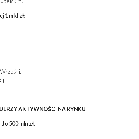
Lubelskim.
 1 mld zł:
 Wrześni;
ej.
A LIDERZY AKTYWNOŚCI NA RYNKU
do 500 mln zł: