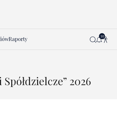
diów
Raporty
 Spółdzielcze” 2026