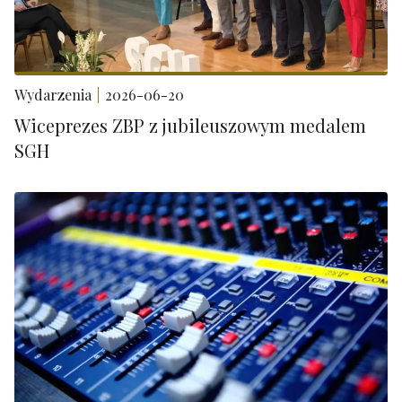
Wydarzenia
2026-06-20
Wiceprezes ZBP z jubileuszowym medalem
SGH