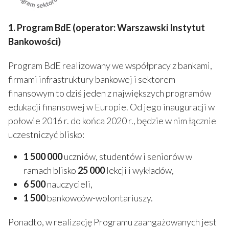
1. Program BdE (operator: Warszawski Instytut
Bankowości)
Program BdE realizowany we współpracy z bankami,
firmami infrastruktury bankowej i sektorem
finansowym to dziś jeden z największych programów
edukacji finansowej w Europie. Od jego inauguracji w
połowie 2016 r. do końca 2020 r., będzie w nim łącznie
uczestniczyć blisko:
1 500 000
uczniów, studentów i seniorów w
ramach blisko
25 000
lekcji i wykładów,
6 500
nauczycieli,
1 500
bankowców-wolontariuszy.
Ponadto, w realizację Programu zaangażowanych jest