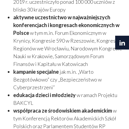
2019 r. uczestniczyło ponad 100 000 uczniów z
blisko 30 krajów Europy
aktywne uczestnictwo w najważniejszych
konferencjach i kongresach ekonomicznych w
Polsce
w tym m.in. Forum Ekonomicznym w
Krynicy, Kongresie 590 w Rzeszowie, Kongresie
Regionów we Wrocławiu, Narodowym Kongresie
Nauki w Krakowie, Samorządowym Forum
Finansów i Kapitału w Katowicach
kampanie specjalne
jak m.in. „Warto
Bezgotówkowo” czy „Bezpieczeństwo w
Cyberprzestrzeni”
edukacja dzieci i młodzieży
w ramach Projektu
BAKCYL
współpraca ze środowiskiem akademickim
w
tym Konferencją Rektorów Akademickich Szkół
Polskich oraz Parlamentem Studentów RP