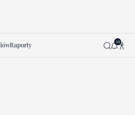
diów
Raporty