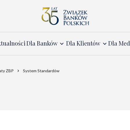
tualności
Dla Banków
Dla Klientów
Dla Me
katy ZBP
System Standardów