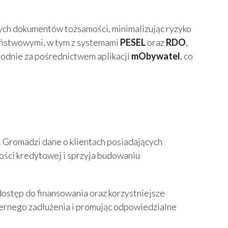
h dokumentów tożsamości, minimalizując ryzyko
aństwowymi, w tym z systemami
PESEL
oraz
RDO
,
odnie za pośrednictwem aplikacji
mObywatel
, co
Gromadzi dane o klientach posiadających
ości kredytowej i sprzyja budowaniu
ostęp do finansowania oraz korzystniejsze
ernego zadłużenia i promując odpowiedzialne