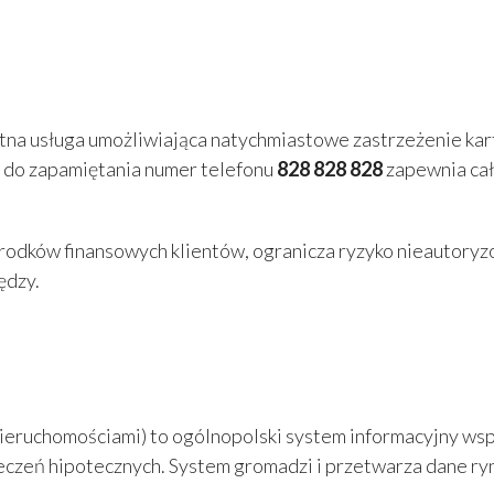
na usługa umożliwiająca natychmiastowe zastrzeżenie karty 
y do zapamiętania numer telefonu
828 828 828
zapewnia cał
odków finansowych klientów, ogranicza ryzyko nieautoryzo
ędzy.
chomościami) to ogólnopolski system informacyjny wspiera
eczeń hipotecznych. System gromadzi i przetwarza dane r