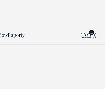
diów
Raporty