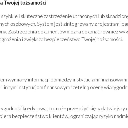
Twojej tożsamości
e i skuteczne zastrzeżenie utraconych lub skradzionyc
nych osobowych. System jest zintegrowany z rejestrami p
rony. Zastrzeżenia dokumentów można dokonać również wyg
agrożenia i zwiększa bezpieczeństwo Twojej tożsamości.
wymiany informacji pomiędzy instytucjami finansowymi. 
i innym instytucjom finansowym rzetelną ocenę wiarygodn
odność kredytową, co może przełożyć się na łatwiejszy d
piera bezpieczeństwo klientów, ograniczając ryzyko nadmi