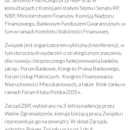
konsultacjach z Komisjami stałymi Sejmu i Senatu RP,
NBP, Ministerstwem Finansów, Komisją Nadzoru
Finansowego, Bankowym Funduszem Gwarancyjnym, w
tym w ramach Komitetu Stabilności Finansowej.
Związek jest organizatorem cyklicznych konferencji, w
tym dorocznych wydarzeń o strategicznym znaczeniu
dla rozwoju i bezpiecznego funkcjonowania banków,
jak np.: Forum Bankowe, Kongres Prawa Bankowego,
Forum Usług Płatniczych, Kongres Finansowania
Nieruchomości Mieszkaniowych, a także think-tanku w
ramach Forum Klubu Polska
2035+.
Zarząd ZBP, wybierany na 3-letnią kadencję przez
Walne Zgromadzenie, kieruje bieżącą pracą Związku i
reprezentuje go na zewnątrz. W skład Zarządu
wchodzą: Prezes Związku oraz od 1 do 4