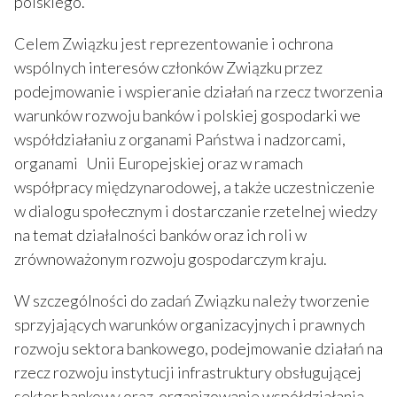
polskiego.
Celem Związku jest reprezentowanie i ochrona
wspólnych interesów członków Związku przez
podejmowanie i wspieranie działań na rzecz tworzenia
warunków rozwoju banków i polskiej gospodarki we
współdziałaniu z organami Państwa i nadzorcami,
organami Unii Europejskiej oraz w ramach
współpracy międzynarodowej, a także uczestniczenie
w dialogu społecznym i dostarczanie rzetelnej wiedzy
na temat działalności banków oraz ich roli w
zrównoważonym rozwoju gospodarczym kraju.
W szczególności do zadań Związku należy tworzenie
sprzyjających warunków organizacyjnych i prawnych
rozwoju sektora bankowego, podejmowanie działań na
rzecz rozwoju instytucji infrastruktury obsługującej
sektor bankowy oraz organizowanie współdziałania