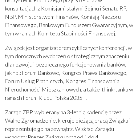
konsultacjach z Komisjami stałymi Sejmu i Senatu RP,
NBP, Ministerstwem Finansów, Komisją Nadzoru
Finansowego, Bankowym Funduszem Gwarancyjnym, w
tym w ramach Komitetu Stabilności Finansowej.
Związek jest organizatorem cyklicznych konferencji, w
tym dorocznych wydarzeń o strategicznym znaczeniu
dla rozwoju i bezpiecznego funkcjonowania banków,
jak np.: Forum Bankowe, Kongres Prawa Bankowego,
Forum Usług Płatniczych, Kongres Finansowania
Nieruchomości Mieszkaniowych, a także think-tanku w
ramach Forum Klubu Polska
2035+.
Zarząd ZBP, wybierany na 3-letnią kadencję przez
Walne Zgromadzenie, kieruje bieżącą pracą Związku i
reprezentuje go na zewnątrz. W skład Zarządu
wchodzą: Prezes Związku oraz od 1 do 4