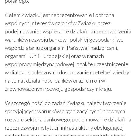
polskiego.
Celem Związku jest reprezentowanie i ochrona
wspólnych interesów członków Związku przez
podejmowanie i wspieranie działań na rzecz tworzenia
warunków rozwoju banków i polskiej gospodarki we
współdziałaniu z organami Państwa i nadzorcami,
organami Unii Europejskiej oraz w ramach
współpracy międzynarodowej, a także uczestniczenie
w dialogu społecznym i dostarczanie rzetelnej wiedzy
na temat działalności banków oraz ich roli w
zrównoważonym rozwoju gospodarczym kraju.
W szczególności do zadań Związku należy tworzenie
sprzyjających warunków organizacyjnych i prawnych
rozwoju sektora bankowego, podejmowanie działań na
rzecz rozwoju instytucji infrastruktury obsługującej
sektor bankowy oraz organizowanie współdziałania