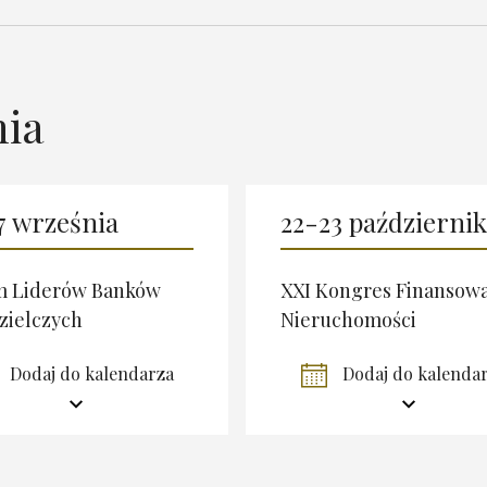
nia
7 września
22-23 październi
m Liderów Banków
XXI Kongres Finansow
zielczych
Nieruchomości
Dodaj do kalendarza
Dodaj do kalenda