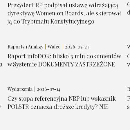
Prezydent RP podpisał ustawę wdrażającą
d
dyrektywę Women on Boards, ale skierował
ją do Trybunału Konstytucyjnego
Raporty i Analizy
Wideo
2026-07-23
W
Raport infoDOK: blisko 3 mln dokumentów
O
a
w Systemie DOKUMENTY ZASTRZEŻONE
Wydarzenia
2026-07-14
R
Czy stopa referencyjna NBP lub wskaźnik
P
w
POLSTR oznacza droższe kredyty? NIE
s