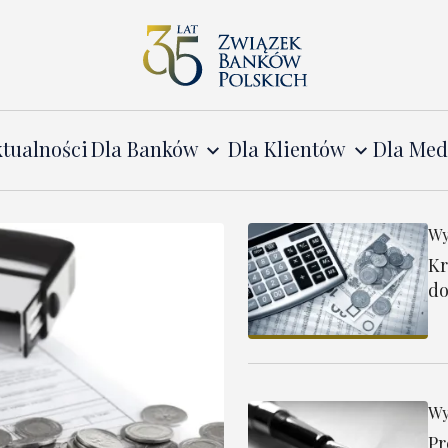
tualności
Dla Banków
Dla Klientów
Dla Me
Wy
Kr
do
Wy
Pr