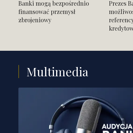
Banki mogą bezpośrednio
Prezes B
finansować przemysł
możliwoś
zbrojeniowy
referenc
kredyto
Multimedia