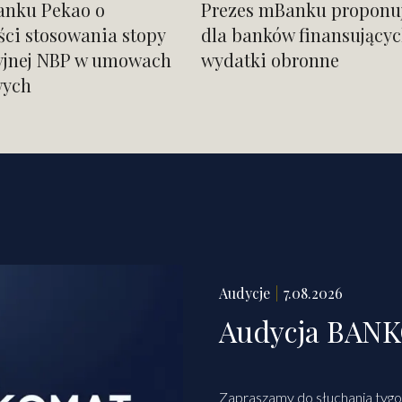
anku Pekao o
Prezes mBanku proponuj
ci stosowania stopy
dla banków finansujący
yjnej NBP w umowach
wydatki obronne
wych
Audycje
7.08.2026
Audycja BANK
Zapraszamy do słuchania tygo