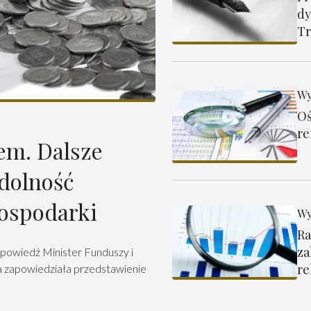
dy
Tr
Wy
Oś
re
em. Dalsze
dolność
ospodarki
Wy
Ra
za
powiedź Minister Funduszy i
re
ra zapowiedziała przedstawienie