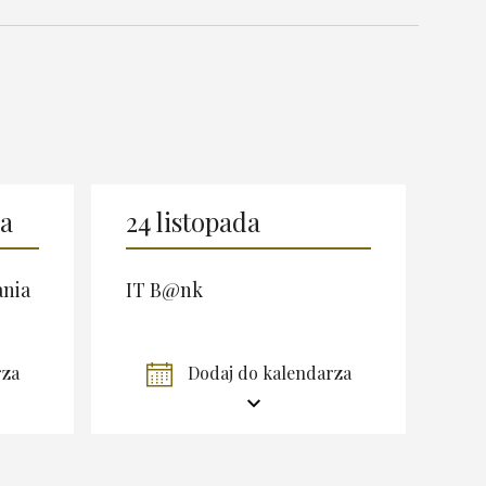
ka
24 listopada
ania
IT B@nk
rza
Dodaj do kalendarza