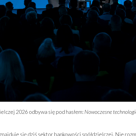
elczej 2026 odbywa się pod hasłem:
Nowoczesne technologie
najduje się dziś sektor bankowości spółdzielczej. Nie roz