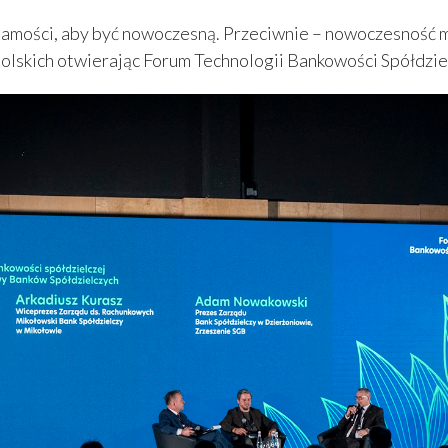
żsamości, aby być nowoczesną. Przeciwnie – nowoczesność 
olskich otwierając Forum Technologii Bankowości Spółdzie