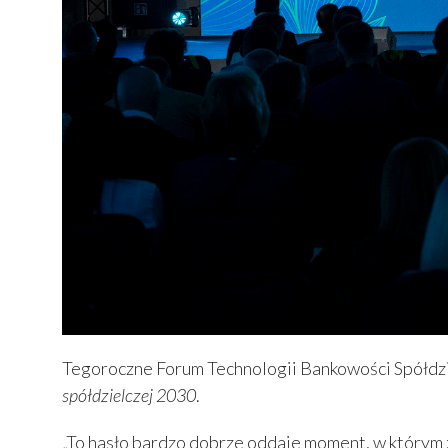
Tegoroczne Forum Technologii Bankowości Spółdzi
spółdzielczej 2030
.
„To hasło bardzo dobrze oddaje moment, w którym z