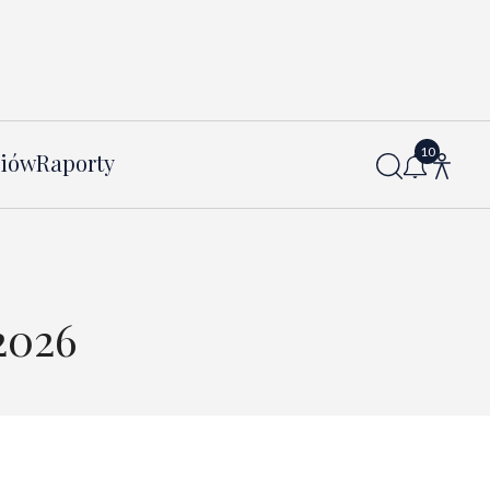
diów
Raporty
2026