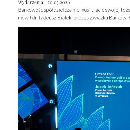
Wydarzenia
20.05.2026
Bankowość spółdzielcza nie musi tracić swojej to
mówił dr Tadeusz Białek, prezes Związku Banków P