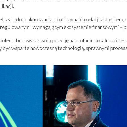
ikacji.
czych do konkurowania, do utrzymania relacji z klientem, d
, regulowanym i wymagającym ekosystemie finansowym” – po
iolecia budowała swoją pozycję na zaufaniu, lokalności, re
y być wsparte nowoczesną technologią, sprawnymi procesam