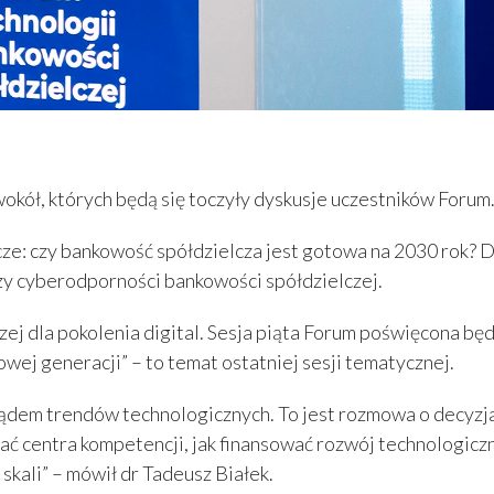
kół, których będą się toczyły dyskusje uczestników Forum
ze: czy bankowość spółdzielcza jest gotowa na 2030 rok? 
yczy cyberodporności bankowości spółdzielczej.
 dla pokolenia digital. Sesja piąta Forum poświęcona będz
owej generacji” – to temat ostatniej sesji tematycznej.
lądem trendów technologicznych. To jest rozmowa o decyzja
 centra kompetencji, jak finansować rozwój technologiczny,
skali” – mówił dr Tadeusz Białek.