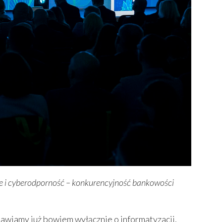
 i cyberodporność – konkurencyjność bankowości
mawiamy już bowiem wyłącznie o informatyzacji,