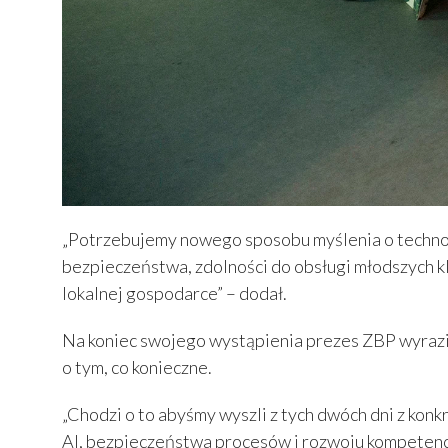
„Potrzebujemy nowego sposobu myślenia o technolo
bezpieczeństwa, zdolności do obsługi młodszych 
lokalnej gospodarce” – dodał.
Na koniec swojego wystąpienia prezes ZBP wyraził
o tym, co konieczne.
„Chodzi o to abyśmy wyszli z tych dwóch dni z kon
AI, bezpieczeństwa procesów i rozwoju kompetenc