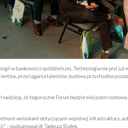
gii w bankowości spółdzielczej. Technologia nie jest już 
klientów, przyciągania talentów, budowy przychodów pozao
 nadzieję, że tegoroczne Forum będzie miejscem rozmowy n
kretnymi wnioskami dotyczącymi wspólnej infrastruktury, au
ji” – podsumował dr Tadeusz Białek.