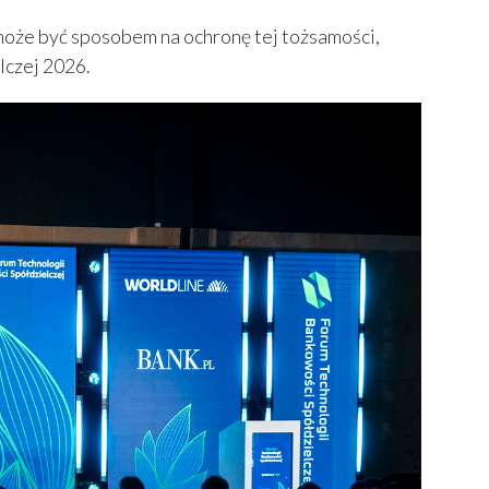
może być sposobem na ochronę tej tożsamości,
lczej 2026.