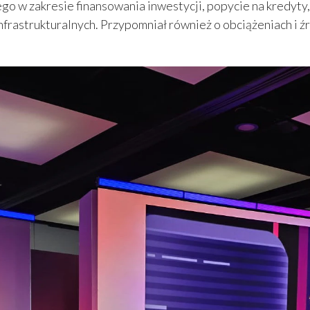
wego w zakresie finansowania inwestycji, popycie na kredyt
nfrastrukturalnych. Przypomniał również o obciążeniach i 