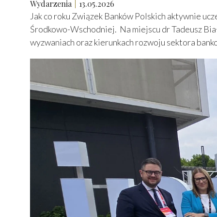
Wydarzenia
13.05.2026
Jak co roku Związek Banków Polskich aktywnie uc
Środkowo-Wschodniej. Na miejscu dr Tadeusz Biał
wyzwaniach oraz kierunkach rozwoju sektora ban