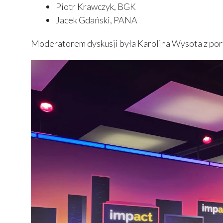
Piotr Krawczyk, BGK
Jacek Gdański, PANA
Moderatorem dyskusji była Karolina Wysota z por