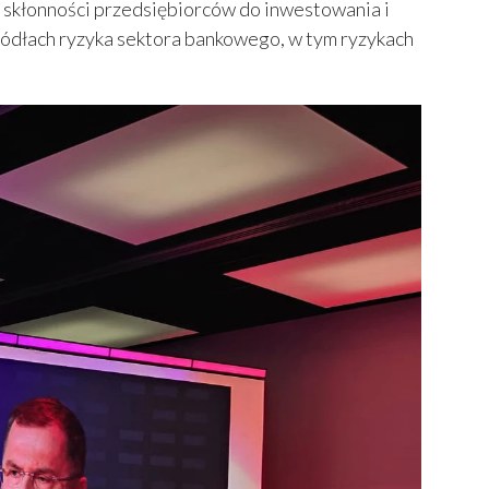
y, skłonności przedsiębiorców do inwestowania i
źródłach ryzyka sektora bankowego, w tym ryzykach