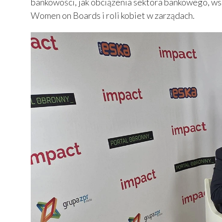
bankowości, jak obciążenia sektora bankowego, ws
Women on Boards i roli kobiet w zarządach.