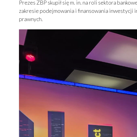
Prezes ZBP skupił się m. in. na roli sektora banko
zakresie podejmowania i finansowania inwestycji i
prawnych.