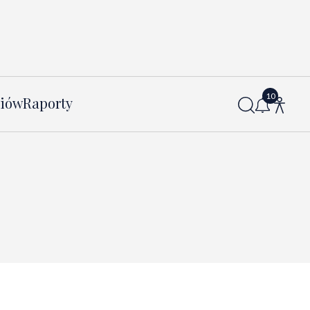
diów
Raporty