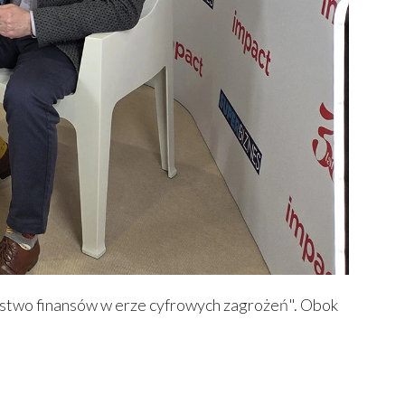
eństwo finansów w erze cyfrowych zagrożeń". Obok