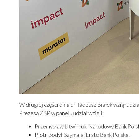
W drugiej części dnia dr Tadeusz Białek wziął udz
Prezesa ZBP w panelu udział wzięli:
Przemysław Litwiniuk, Narodowy Bank Pols
Piotr Bodył-Szymala, Erste Bank Polska,