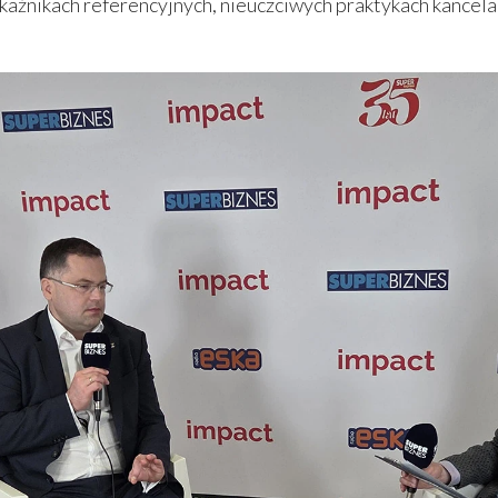
kaźnikach referencyjnych, nieuczciwych praktykach kancel