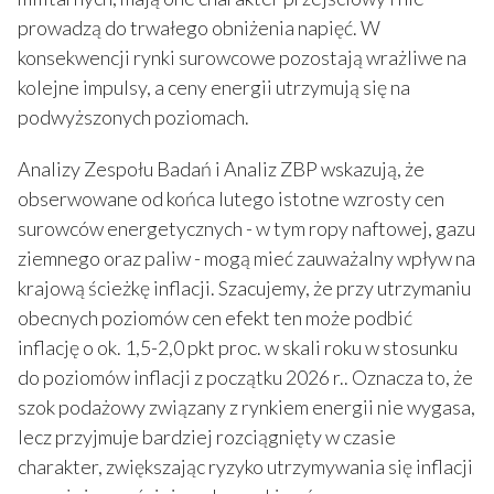
prowadzą do trwałego obniżenia napięć. W
konsekwencji rynki surowcowe pozostają wrażliwe na
kolejne impulsy, a ceny energii utrzymują się na
podwyższonych poziomach.
Analizy Zespołu Badań i Analiz ZBP wskazują, że
obserwowane od końca lutego istotne wzrosty cen
surowców energetycznych - w tym ropy naftowej, gazu
ziemnego oraz paliw - mogą mieć zauważalny wpływ na
krajową ścieżkę inflacji. Szacujemy, że przy utrzymaniu
obecnych poziomów cen efekt ten może podbić
inflację o ok. 1,5-2,0 pkt proc. w skali roku w stosunku
do poziomów inflacji z początku 2026 r.. Oznacza to, że
szok podażowy związany z rynkiem energii nie wygasa,
lecz przyjmuje bardziej rozciągnięty w czasie
charakter, zwiększając ryzyko utrzymywania się inflacji