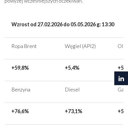
powyżej wcześniejszych oczekiwań.
Wzrost od 27.02.2026 do 05.05.2026 g: 13:30
Ropa Brent
Węgiel (API2)
Olej
+59,8%
+5,4%
+56
Benzyna
Diesel
Gaz 
+76,6%
+73,1%
+51