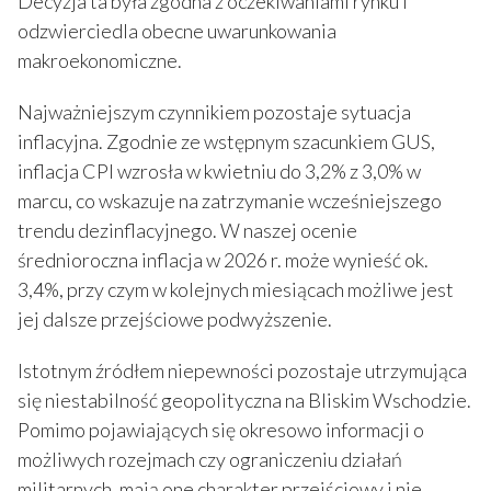
Decyzja ta była zgodna z oczekiwaniami rynku i
odzwierciedla obecne uwarunkowania
makroekonomiczne.
Najważniejszym czynnikiem pozostaje sytuacja
inflacyjna. Zgodnie ze wstępnym szacunkiem GUS,
inflacja CPI wzrosła w kwietniu do 3,2% z 3,0% w
marcu, co wskazuje na zatrzymanie wcześniejszego
trendu dezinflacyjnego. W naszej ocenie
średnioroczna inflacja w 2026 r. może wynieść ok.
3,4%, przy czym w kolejnych miesiącach możliwe jest
jej dalsze przejściowe podwyższenie.
Istotnym źródłem niepewności pozostaje utrzymująca
się niestabilność geopolityczna na Bliskim Wschodzie.
Pomimo pojawiających się okresowo informacji o
możliwych rozejmach czy ograniczeniu działań
militarnych, mają one charakter przejściowy i nie