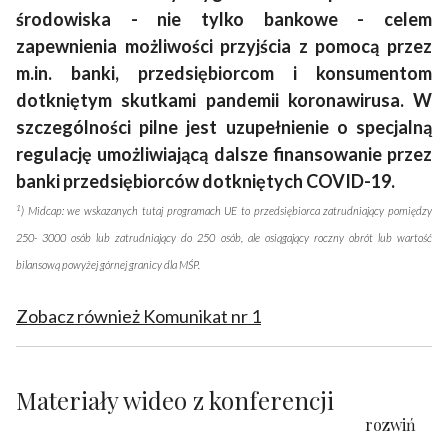
środowiska - nie tylko bankowe - celem
zapewnienia możliwości przyjścia z pomocą przez
m.in. banki, przedsiębiorcom i konsumentom
dotkniętym skutkami pandemii koronawirusa. W
szczególności pilne jest uzupełnienie o specjalną
regulację umożliwiającą dalsze finansowanie przez
banki przedsiębiorców dotkniętych COVID-19.
1
) Midcap: we wskazanych tutaj programach UE to przedsiębiorca zatrudniający pomiędzy
250- 3000 osób lub zatrudniający do 250 osób, ale osiągający roczny obrót lub wartość
bilansową powyżej górnej granicy dla MŚP.​
Zobacz również Komunikat nr 1
Materiały wideo z konferencji
rozwiń