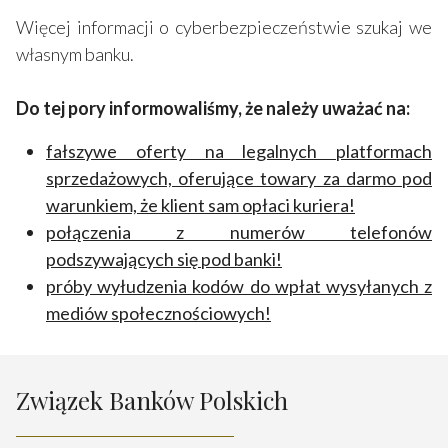
Więcej informacji o cyberbezpieczeństwie szukaj we
własnym banku.
Do tej pory informowaliśmy, że należy uważać na:
fałszywe oferty na legalnych platformach
sprzedażowych, oferujące towary za darmo pod
warunkiem, że klient sam opłaci kuriera!
połączenia z numerów telefonów
podszywających się pod banki!
próby wyłudzenia kodów do wpłat wysyłanych z
mediów społecznościowych!
Związek Banków Polskich