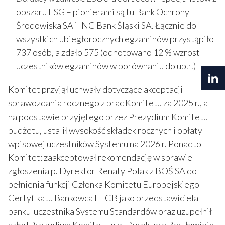
obszaru ESG – pionierami są tu Bank Ochrony
Środowiska SA i ING Bank Śląski SA. Łącznie do
wszystkich ubiegłorocznych egzaminów przystąpiło
737 osób, a zdało 575 (odnotowano 12 % wzrost
uczestników egzaminów w porównaniu do ub.r.)
Komitet przyjął uchwały dotyczące akceptacji
sprawozdania rocznego z prac Komitetu za 2025 r., a
na podstawie przyjętego przez Prezydium Komitetu
budżetu, ustalił wysokość składek rocznych i opłaty
wpisowej uczestników Systemu na 2026 r. Ponadto
Komitet: zaakceptował rekomendację w sprawie
zgłoszenia p. Dyrektor Renaty Polak z BOŚ SA do
pełnienia funkcji Członka Komitetu Europejskiego
Certyfikatu Bankowca EFCB jako przedstawiciela
banku-uczestnika Systemu Standardów oraz uzupełnił
skład Prezydium Komitetu o p. Dyrektora Bartłomieja