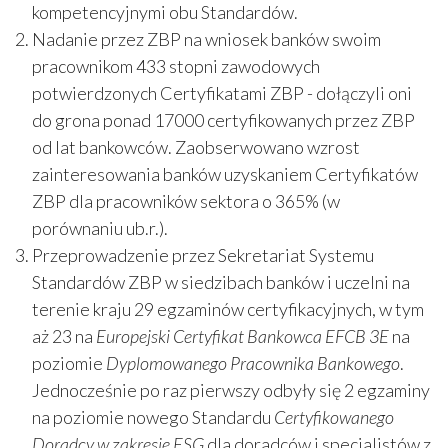
kompetencyjnymi obu Standardów.
Nadanie przez ZBP na wniosek banków swoim
pracownikom 433 stopni zawodowych
potwierdzonych Certyfikatami ZBP - dołączyli oni
do grona ponad 17000 certyfikowanych przez ZBP
od lat bankowców. Zaobserwowano wzrost
zainteresowania banków uzyskaniem Certyfikatów
ZBP dla pracowników sektora o 365% (w
porównaniu ub.r.).
Przeprowadzenie przez Sekretariat Systemu
Standardów ZBP w siedzibach banków i uczelni na
terenie kraju 29 egzaminów certyfikacyjnych, w tym
aż 23 na
Europejski Certyfikat Bankowca EFCB 3E
na
poziomie
Dyplomowanego Pracownika Bankowego
.
Jednocześnie po raz pierwszy odbyły się 2 egzaminy
na poziomie nowego Standardu
Certyfikowanego
Doradcy w zakresie ESG
dla doradców i specjalistów z