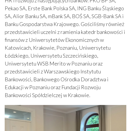
HR i rozwoju z następujących banków: PKO BP SA,
Pekao SA, Erste Bank Polska SA, ING Banku Śląskiego
SA, Alior Banku SA, mBank SA, BOŚ SA, SGB-Bank SA i
Banku Gospodarstwa Krajowego. Gościliśmy również
przedstawicieli uczelni z ramienia katedr bankowości i
finansów z Uniwersytetów Ekonomicznych w
Katowicach, Krakowie, Poznaniu, Uniwersytetu
Łódzkiego, Uniwersytetu Szczecińskiego,
Uniwersytetu WSB Merito w Poznaniu oraz
przedstawicieli z Warszawskiego Instytutu
Bankowości, Bankowego Ośrodka Doradztwa i
Edukacji w Poznaniu oraz Fundacji Rozwoju
Bankowości Spółdzielczej w Krakowie.