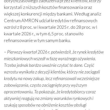
dotychczasowego zadłużenia przez klientów, którzy
korzystali z niższych kosztów finansowania oraz
większej konkurencji między bankami. Według analiz
Centrum AMRON udział kredytów refinansowych
wzrósł z 8 proc. w I kwartale 2025 r. do 28 proc. w I
kwartale 2026 r., w tym 6,5 proc. stanowiło
refinansowanie w tym samym banku.
–
Pierwszy kwartał 2026 r. potwierdził, że rynek kredytów
mieszkaniowych wszedł w fazę wyraźnego ożywienia.
Trzeba jednak bardzo uważnie czytać te dane. Część
wzrostu wynikała z decyzji klientów, którzy nie zaciągali
kredytu na nowy zakup, lecz refinansowali wcześniejsze
zobowiązania, często zaciągnięte przy wyższym
oprocentowaniu. To pokazuje, że kredytobiorcy coraz
aktywniej reagują na zmiany warunków rynkowych i
szukają sposobów na obniżenie kosztów obsługi