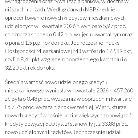
wynagrodzenia oraz rywalizacja banków, widoczna w
niższych marżach. Według danych NBP średnie
oprocentowanie nowych kredytów mieszkaniowych
udzielonych w I kwartale 2026 r. wyniosło 5,97 proc.,
co oznacza spadek o 0,42 p.p. w ujęciu kwartalnym oraz
o ponad 1,5 p.p. rok do roku. Jednocześnie Indeks
Dostępności Mieszkaniowej M3 wzrósł do 172,89 pkt,
czyli o 8,41 pkt względem poprzedniego kwartału i o
32,20 pkt rok do roku.
Średnia wartość nowo udzielonego kredytu
mieszkaniowego wyniosła w I kwartale 2026 r. 457 260
zł. Była o 0,48 proc. wyższa niż w poprzednim kwartale
i o 7,75 proc. wyższa niż rok wcześniej. W strukturze
nowych kredytów rośnie udział większych zobowiązań:
kredyty powyżej 500 tys. zł stanowiły już 33,88 proc.
nowo udzielonych kredytów. Jednocześnie udział