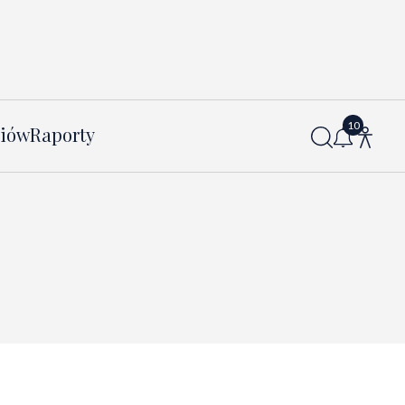
diów
Raporty