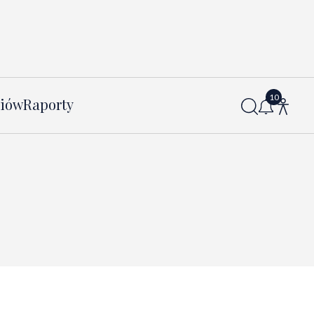
diów
Raporty