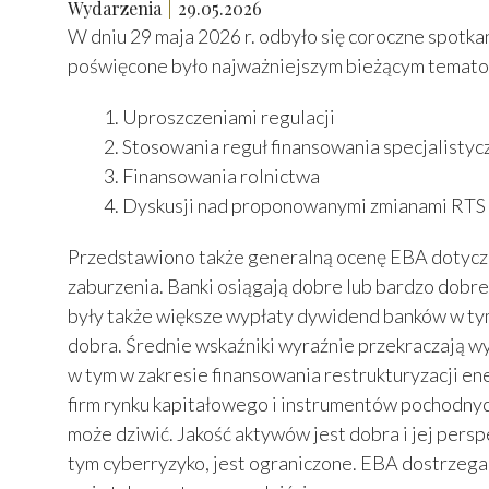
Wydarzenia
29.05.2026
W dniu 29 maja 2026 r. odbyło się coroczne spot
poświęcone było najważniejszym bieżącym tematom
Uproszczeniami regulacji
Stosowania reguł finansowania specjalisty
Finansowania rolnictwa
Dyskusji nad proponowanymi zmianami RTS w
Przedstawiono także generalną ocenę EBA dotycząc
zaburzenia. Banki osiągają dobre lub bardzo dobr
były także większe wypłaty dywidend banków w tym 
dobra. Średnie wskaźniki wyraźnie przekraczają w
w tym w zakresie finansowania restrukturyzacji e
firm rynku kapitałowego i instrumentów pochodnych.
może dziwić. Jakość aktywów jest dobra i jej per
tym cyberryzyko, jest ograniczone. EBA dostrzega