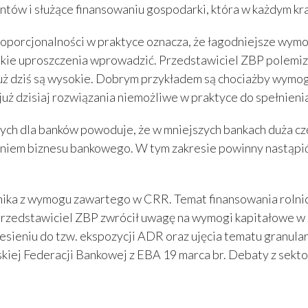
entów i służące finansowaniu gospodarki, która w każdym k
porcjonalności w praktyce oznacza, że łagodniejsze wymog
kie uproszczenia wprowadzić. Przedstawiciel ZBP polemizo
ż dziś są wysokie. Dobrym przykładem są chociażby wymog
uż dzisiaj rozwiązania niemożliwe w praktyce do spełnienia
ch dla banków powoduje, że w mniejszych bankach duża cz
niem biznesu bankowego. W tym zakresie powinny nastąpić 
ika z wymogu zawartego w CRR. Temat finansowania rolnict
rzedstawiciel ZBP zwrócił uwagę na wymogi kapitałowe w z
ieniu do tzw. ekspozycji ADR oraz ujęcia tematu granularn
kiej Federacji Bankowej z EBA 19 marca br. Debaty z sek