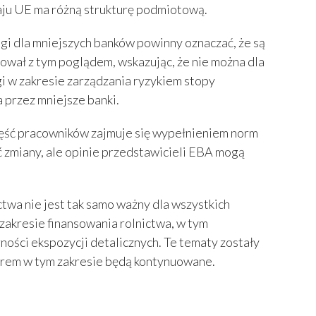
raju UE ma różną strukturę podmiotową.
i dla mniejszych banków powinny oznaczać, że są
wał z tym poglądem, wskazując, że nie można dla
i w zakresie zarządzania ryzykiem stopy
 przez mniejsze banki.
ęść pracowników zajmuje się wypełnieniem norm
zmiany, ale opinie przedstawicieli EBA mogą
wa nie jest tak samo ważny dla wszystkich
akresie finansowania rolnictwa, w tym
ości ekspozycji detalicznych. Te tematy zostały
torem w tym zakresie będą kontynuowane.