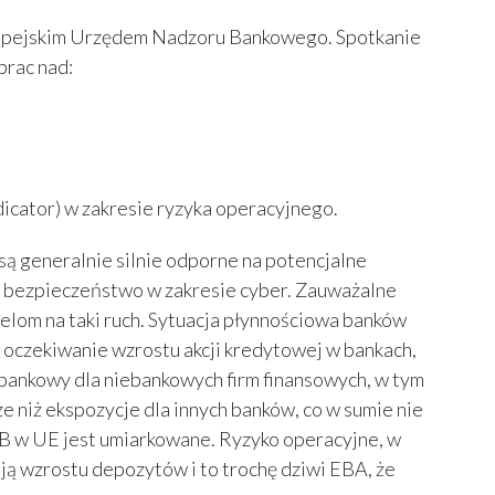
Europejskim Urzędem Nadzoru Bankowego. Spotkanie
prac nad:
cator) w zakresie ryzyka operacyjnego.
ą generalnie silnie odporne na potencjalne
na bezpieczeństwo w zakresie cyber. Zauważalne
ielom na taki ruch. Sytuacja płynnościowa banków
 oczekiwanie wzrostu akcji kredytowej w bankach,
 bankowy dla niebankowych firm finansowych, w tym
e niż ekspozycje dla innych banków, co w sumie nie
PKB w UE jest umiarkowane. Ryzyko operacyjne, w
ją wzrostu depozytów i to trochę dziwi EBA, że