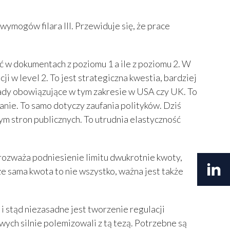
mogów filara III. Przewiduje się, że prace
ć w dokumentach z poziomu 1 a ile z poziomu 2. W
i w level 2. To jest strategiczna kwestia, bardziej
zasady obowiązujące w tym zakresie w USA czy UK. To
anie. To samo dotyczy zaufania polityków. Dziś
ym stron publicznych. To utrudnia elastyczność
ozważa podniesienie limitu dwukrotnie kwoty,
e sama kwota to nie wszystko, ważna jest także
i stąd niezasadne jest tworzenie regulacji
wych silnie polemizowali z tą tezą. Potrzebne są