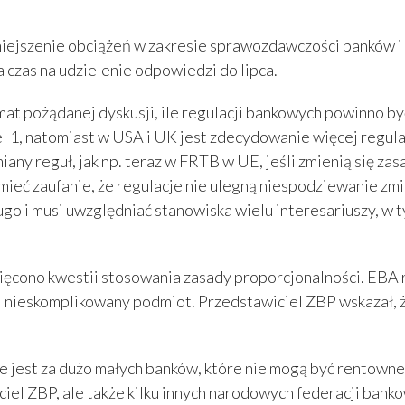
ejszenie obciążeń w zakresie sprawozdawczości banków i wy
 czas na udzielenie odpowiedzi do lipca.
at pożądanej dyskusji, ile regulacji bankowych powinno by
 1, natomiast w USA i UK jest zdecydowanie więcej regulacj
miany reguł, jak np. teraz w FRTB w UE, jeśli zmienią się 
mieć zaufanie, że regulacje nie ulegną niespodziewanie zmi
go i musi uwzględniać stanowiska wielu interesariuszy, w t
ęcono kwestii stosowania zasady proporcjonalności. EBA r
i nieskomplikowany podmiot. Przedstawiciel ZBP wskazał, ż
 jest za dużo małych banków, które nie mogą być rentowne 
iel ZBP, ale także kilku innych narodowych federacji banko