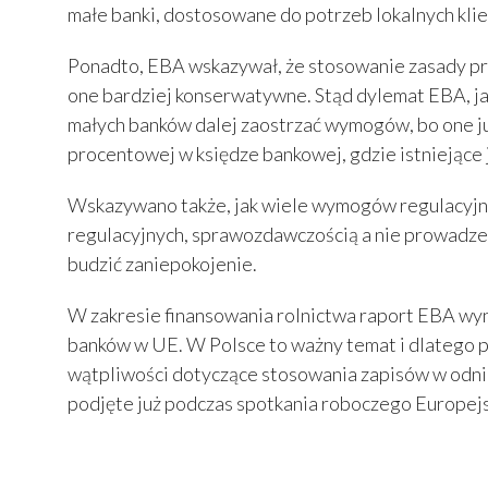
małe banki, dostosowane do potrzeb lokalnych kli
Ponadto, EBA wskazywał, że stosowanie zasady pro
one bardziej konserwatywne. Stąd dylemat EBA, ja
małych banków dalej zaostrzać wymogów, bo one ju
procentowej w księdze bankowej, gdzie istniejące j
Wskazywano także, jak wiele wymogów regulacyjny
regulacyjnych, sprawozdawczością a nie prowadze
budzić zaniepokojenie.
W zakresie finansowania rolnictwa raport EBA wyn
banków w UE. W Polsce to ważny temat i dlatego p
wątpliwości dotyczące stosowania zapisów w odnies
podjęte już podczas spotkania roboczego Europejs