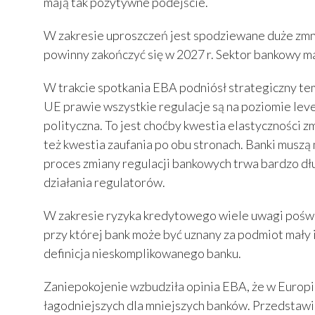
mają tak pozytywne podejście.
W zakresie uproszczeń jest spodziewane duże zmni
powinny zakończyć się w 2027 r. Sektor bankowy ma
W trakcie spotkania EBA podniósł strategiczny tem
UE prawie wszystkie regulacje są na poziomie level
polityczna. To jest choćby kwestia elastyczności z
też kwestia zaufania po obu stronach. Banki muszą 
proces zmiany regulacji bankowych trwa bardzo dłu
działania regulatorów.
W zakresie ryzyka kredytowego wiele uwagi poświ
przy której bank może być uznany za podmiot mały 
definicja nieskomplikowanego banku.
Zaniepokojenie wzbudziła opinia EBA, że w Europie
łagodniejszych dla mniejszych banków. Przedstawic