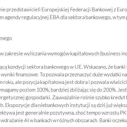
kanie przedstawicieli Europejskiej Federacji Bankowej z 
 agendy regulacyjnej EBA dla sektora bankowego, w tym 
cznego
 zakresie wyliczania wymogów kapitałowych (business indi
ą kondycji sektora bankowego w UE. Wskazano, że banki s
e wyniki finansowe. To pozwala przeznaczyć duże wydatki 
roku, ale pozycja kapitałowa jest dobra i pozwala właścic
ymagamy poziom 100%, bardziej zbliżając się do 200%. Jest
nergetycznej gospodarki. Zauważalnie rośnie szybko kredyt
 Ekspozycje dla niebankowych instytucji są dziś już większ
spektywa jest generalnie pozytywna, choć tempo wzrostu 
 wdrażanie AI w bankach w różnych obszarach. Banki oczeku