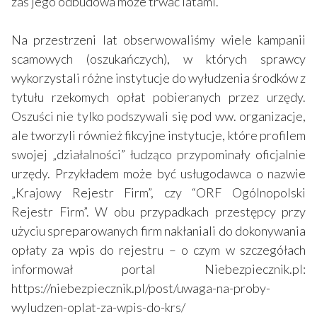
zaś jego odbudowa może trwać latami.
Na przestrzeni lat obserwowaliśmy wiele kampanii
scamowych (oszukańczych), w których sprawcy
wykorzystali różne instytucje do wyłudzenia środków z
tytułu rzekomych opłat pobieranych przez urzędy.
Oszuści nie tylko podszywali się pod ww. organizacje,
ale tworzyli również fikcyjne instytucje, które profilem
swojej „działalności” łudząco przypominały oficjalnie
urzędy. Przykładem może być usługodawca o nazwie
„Krajowy Rejestr Firm”, czy “ORF Ogólnopolski
Rejestr Firm”. W obu przypadkach przestępcy przy
użyciu spreparowanych firm nakłaniali do dokonywania
opłaty za wpis do rejestru – o czym w szczegółach
informował portal Niebezpiecznik.pl:
https://niebezpiecznik.pl/post/uwaga-na-proby-
wyludzen-oplat-za-wpis-do-krs/