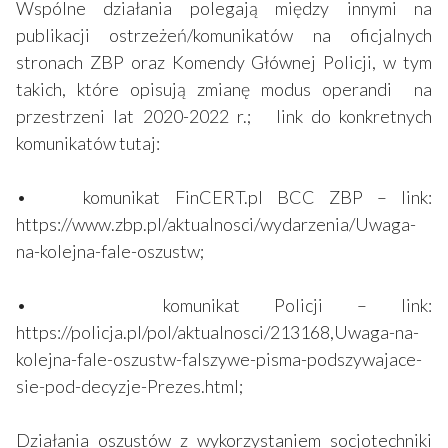
Wspólne działania polegają między innymi na
publikacji ostrzeżeń/komunikatów na oficjalnych
stronach ZBP oraz Komendy Głównej Policji, w tym
takich, które opisują zmianę modus operandi na
przestrzeni lat 2020-2022 r.; link do konkretnych
komunikatów tutaj:
• komunikat FinCERT.pl BCC ZBP – link:
https://www.zbp.pl/aktualnosci/wydarzenia/Uwaga-
na-kolejna-fale-oszustw;
• komunikat Policji – link:
https://policja.pl/pol/aktualnosci/213168,Uwaga-na-
kolejna-fale-oszustw-falszywe-pisma-podszywajace-
sie-pod-decyzje-Prezes.html;
Działania oszustów z wykorzystaniem socjotechniki