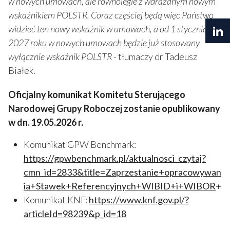
w nowych umowach, ale równolegle z wdrażanym nowym
wskaźnikiem POLSTR. Coraz częściej będą więc Państwo
widzieć ten nowy wskaźnik w umowach, a od 1 stycznia
2027 roku w nowych umowach będzie już stosowany
wyłącznie wskaźnik POLSTR
- tłumaczy dr Tadeusz
Białek.
Oficjalny komunikat Komitetu Sterującego
Narodowej Grupy Roboczej zostanie opublikowany
w dn. 19.05.2026 r.
Komunikat GPW Benchmark:
https://gpwbenchmark.pl/aktualnosci_czytaj?
cmn_id=2833&title=Zaprzestanie+opracowywan
ia+Stawek+Referencyjnych+WIBID+i+WIBOR
+
Komunikat KNF:
https://www.knf.gov.pl/?
articleId=98239&p_id=18