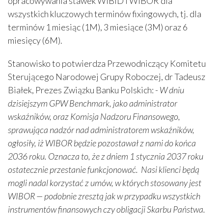
opracowywania stawek WIBID i WIBOR dla
wszystkich kluczowych terminów fixingowych, tj. dla
terminów 1 miesiąc (1M), 3 miesiące (3M) oraz 6
miesięcy (6M).
Stanowisko to potwierdza Przewodniczący Komitetu
Sterującego Narodowej Grupy Roboczej, dr Tadeusz
Białek, Prezes Związku Banku Polskich: -
W dniu
dzisiejszym GPW Benchmark, jako administrator
wskaźników, oraz Komisja Nadzoru Finansowego,
sprawująca nadzór nad administratorem wskaźników,
ogłosiły, iż WIBOR będzie pozostawał z nami do końca
2036 roku. Oznacza to, że z dniem 1 stycznia 2037 roku
ostatecznie przestanie funkcjonować. Nasi klienci będą
mogli nadal korzystać z umów, w których stosowany jest
WIBOR — podobnie zresztą jak w przypadku wszystkich
instrumentów finansowych czy obligacji Skarbu Państwa.