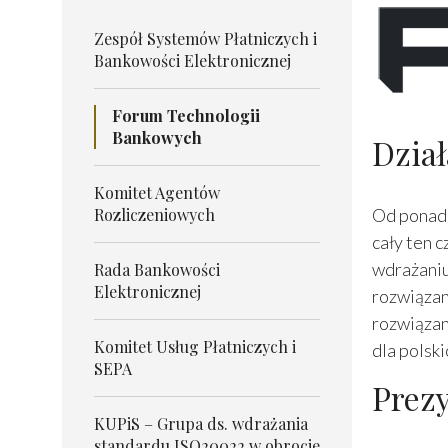
Zespół Systemów Płatniczych i
Bankowości Elektronicznej
Forum Technologii
Bankowych
Dział
Komitet Agentów
Rozliczeniowych
Od ponad 
cały ten 
wdrażaniu
Rada Bankowości
Elektronicznej
rozwiązan
rozwiązan
Komitet Usług Płatniczych i
dla polsk
SEPA
Prez
KUPiS – Grupa ds. wdrażania
standardu ISO20022 w obrocie