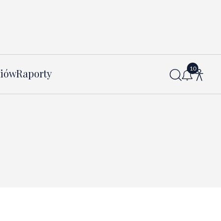
diów
Raporty