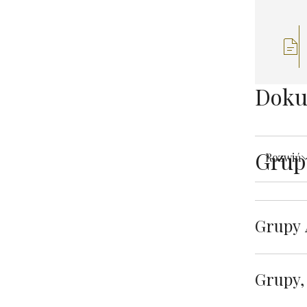
Doku
Grup
Rozwiń
Grupy 
Grupy,