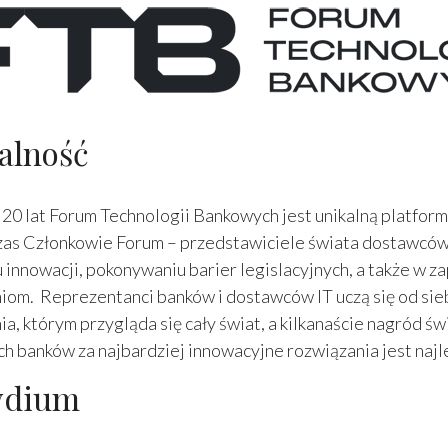
alność
20 lat Forum Technologii Bankowych jest unikalną platform
czas Członkowie Forum – przedstawiciele świata dostawców 
 innowacji, pokonywaniu barier legislacyjnych, a także 
iom. Reprezentanci banków i dostawców IT uczą się od siebi
ia, którym przygląda się cały świat, a kilkanaście nagród 
ich banków za najbardziej innowacyjne rozwiązania jest n
ydium