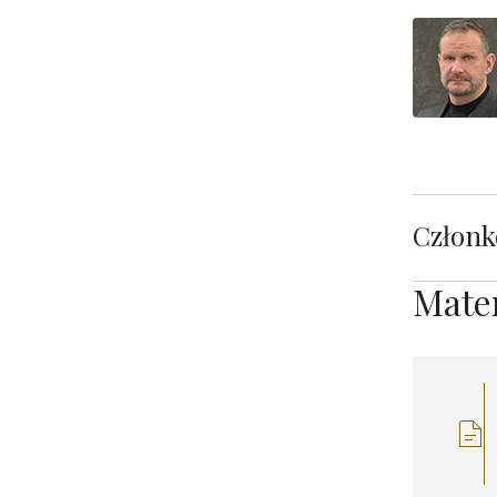
Członk
Mater