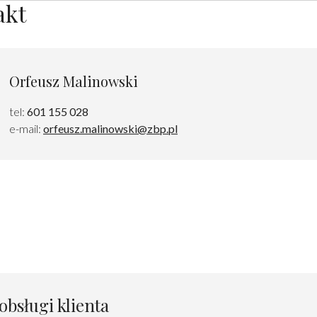
akt
Orfeusz Malinowski
tel:
601 155 028
e-mail:
orfeusz.malinowski@zbp.pl
obsługi klienta