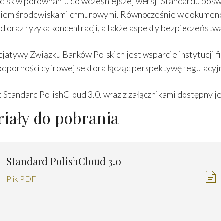
acisk w porównaniu do wcześniejszej wersji Standardu po
niem środowiskami chmurowymi. Równocześnie w dokumenc
ud oraz ryzyka koncentracji, a także aspekty bezpieczeństwa
cjatywy Związku Banków Polskich jest wsparcie instytucji f
dporności cyfrowej sektora łącząc perspektywę regulacyjną
Standard PolishCloud 3.0. wraz z załącznikami dostępny je
iały do pobrania
Standard PolishCloud 3.0
Plik PDF