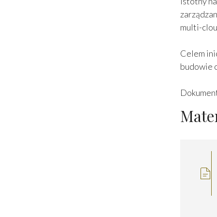
istotny n
zarządza
multi-clo
Celem ini
budowie o
Dokument 
Mater