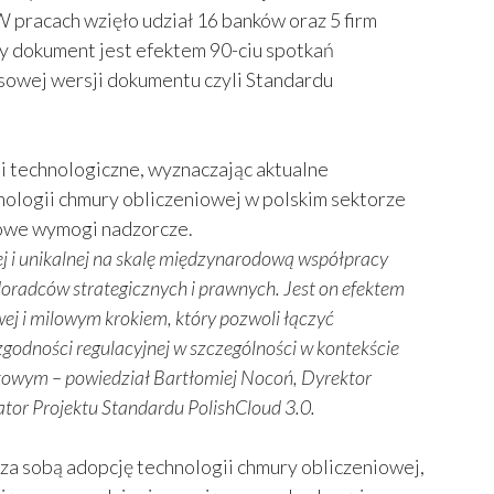
 pracach wzięło udział 16 banków oraz 5 firm
ny dokument jest efektem 90-ciu spotkań
asowej wersji dokumentu czyli Standardu
i technologiczne, wyznaczając aktualne
nologii chmury obliczeniowej w polskim sektorze
dowe wymogi nadzorcze.
j
i unikalnej na skalę międzynarodową
współpracy
oradców strategicznych i prawnych. Jest on efektem
j i milowym krokiem, który pozwoli łączyć
godności regulacyjnej w szczególności w kontekście
nkowym
– powiedział
Bartłomiej Nocoń, Dyrektor
tor Projektu Standardu PolishCloud 3.0.
za sobą adopcję technologii chmury obliczeniowej,