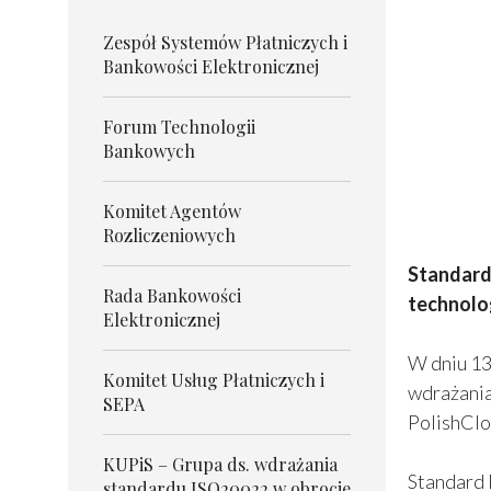
Zespół Systemów Płatniczych i
Bankowości Elektronicznej
Forum Technologii
Bankowych
Komitet Agentów
Rozliczeniowych
Standard
Rada Bankowości
technolog
Elektronicznej
W dniu 13
Komitet Usług Płatniczych i
wdrażania
SEPA
PolishClo
KUPiS – Grupa ds. wdrażania
Standard 
standardu ISO20022 w obrocie