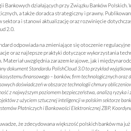
ii Bankowych działających przy Związku Banków Polskich. W
icznych, a także doradca strategiczny i prawny. Publikowa
 sektora i stanowi aktualizację oraz rozwinięcie dotychcz
ud 2.0.
dard odpowiada na zmieniające się otoczenie regulacyjne 
cje oraz najlepsze praktyki dotyczące wykorzystania tech
 Materiał uwzględnia zarazem krajowe, jak i międzynaro
ny dokument Standardu PolishCloud 3.0 to przykład wyjątkowe
ekosystemu finansowego – banków, firm technologicznych oraz d
owych doświadczeń w obszarze technologii chmury obliczeniowe
ość z najwyższym poziomem bezpieczeństwa, analizą ryzyka i z
jektów z użyciem sztucznej inteligencji w polskim sektorze ba
stemów Płatniczych i Bankowości Elektronicznej ZBP, Koordyna
uwadze, że zdecydowana większość polskich banków ma już 