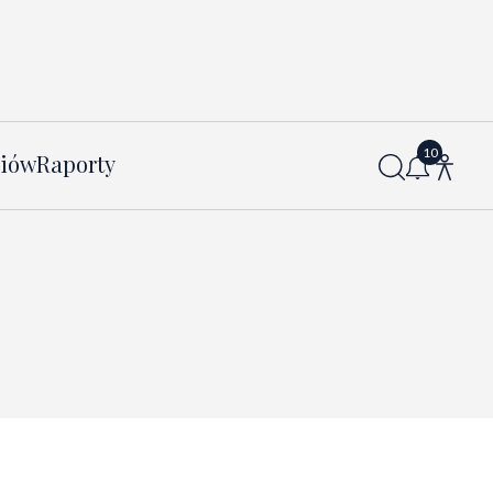
diów
Raporty