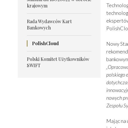
Technolog
krajowym
technolog
ekspertów
Rada Wydawców Kart
Bankowych
PolishClo
PolishCloud
Nowy Stan
rekomenda
Polski Komitet Użytkowników
bankowym.
SWIFT
„Opracowa
polskiego 
dotychczas
innowacyjn
nowych pro
Zespołu Sy
Mając na 