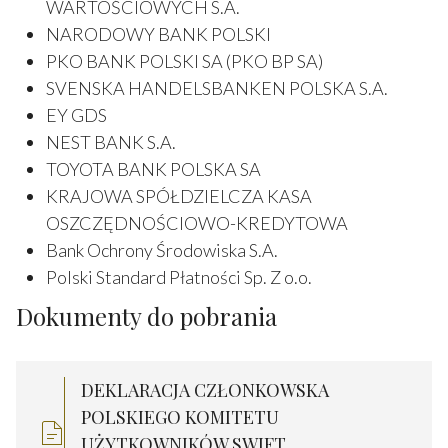
WARTOŚCIOWYCH S.A.
NARODOWY BANK POLSKI
PKO BANK POLSKI SA (PKO BP SA)
SVENSKA HANDELSBANKEN POLSKA S.A.
EY GDS
NEST BANK S.A.
TOYOTA BANK POLSKA SA
KRAJOWA SPÓŁDZIELCZA KASA
OSZCZĘDNOŚCIOWO-KREDYTOWA
Bank Ochrony Środowiska S.A.
Polski Standard Płatności Sp. Z o.o.
Dokumenty do pobrania
DEKLARACJA CZŁONKOWSKA
POLSKIEGO KOMITETU
UŻYTKOWNIKÓW SWIFT