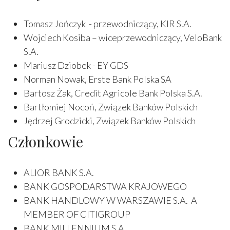
Tomasz Jończyk - przewodniczący, KIR S.A.
Wojciech Kosiba – wiceprzewodniczący, VeloBank
S.A.
Mariusz Dziobek - EY GDS
Norman Nowak, Erste Bank Polska SA
Bartosz Żak, Credit Agricole Bank Polska S.A.
Bartłomiej Nocoń, Związek Banków Polskich
Jędrzej Grodzicki, Związek Banków Polskich
Członkowie
ALIOR BANK S.A.
BANK GOSPODARSTWA KRAJOWEGO
BANK HANDLOWY W WARSZAWIE S.A. A
MEMBER OF CITIGROUP
BANK MILLENNIUM S.A.