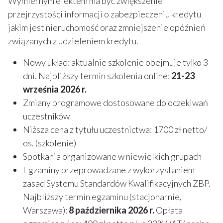
Wymiernym efektem ma być zwiększenie
przejrzystości informacji o zabezpieczeniu kredytu
jakim jest nieruchomość oraz zmniejszenie opóźnień
związanych z udzieleniem kredytu.
Nowy układ: aktualnie szkolenie obejmuje tylko 3
dni. Najbliższy termin szkolenia online:
21-23
września 2026 r.
Zmiany programowe dostosowane do oczekiwań
uczestników
Niższa cena z tytułu uczestnictwa: 1700 zł netto/
os. (szkolenie)
Spotkania organizowane w niewielkich grupach
Egzaminy przeprowadzane z wykorzystaniem
zasad Systemu Standardów Kwalifikacyjnych ZBP.
Najbliższy termin egzaminu (stacjonarnie,
Warszawa):
8
października
2026 r.
Opłata