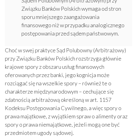
Sądem Polubownym (Arbitrażowym) przy
Związku Banków Polskich wymaga od stron
sporu mniejszego zaangażowania
finansowego niż w przypadku analogicznego
postępowania przed sądem państwowym.
Choć w swej praktyce Sąd Polubowny (Arbitrażowy)
przy Związku Banków Polskich rozstrzyga głównie
krajowe spory z obszaru usług finansowych
oferowanych przez banki, jego kognicja może
rozciągać się na wszelkie spory – również te o
charakterze międzynarodowym – cechujące się
zdatnością arbitrażową określoną w art. 1157
Kodeksu Postępowania Cywilnego, a więc spory o
prawa majątkowe, z wyjątkiem spraw o alimenty oraz
spory o prawa niemajątkowe, jeżeli mogą one być
przedmiotem ugody sądowej.