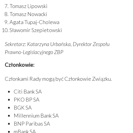
Tomasz Lipowski
Tomasz Nowacki
Agata Tupaj-Cholewa
Sławomir Szepietowski
Sekretarz: Katarzyna Urbańska, Dyrektor Zespołu
Prawno-Legislacyjnego ZBP
Członkowie:
Członkami Rady mogą być Członkowie Związku.
Citi Bank SA
PKO BP SA
BGK SA
Millennium Bank SA
BNP Paribas SA
mBank SA