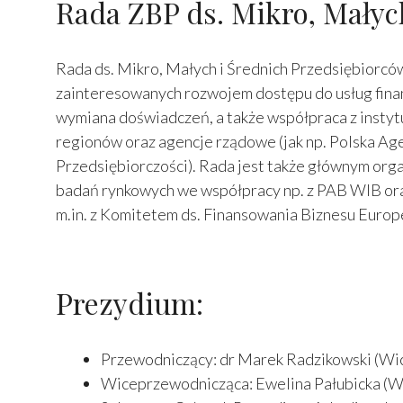
Rada ZBP ds. Mikro, Małyc
Rada ds. Mikro, Małych i Średnich Przedsiębiorców
zainteresowanych rozwojem dostępu do usług fina
wymiana doświadczeń, a także współpraca z instytu
regionów oraz agencje rządowe (jak np. Polska Ag
Przedsiębiorczości). Rada jest także głównym org
badań rynkowych we współpracy np. z PAB WIB oraz 
m.in. z Komitetem ds. Finansowania Biznesu Europe
Prezydium:
Przewodniczący: dr Marek Radzikowski (Wi
Wiceprzewodnicząca: Ewelina Pałubicka (W