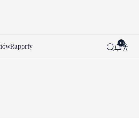
diów
Raporty