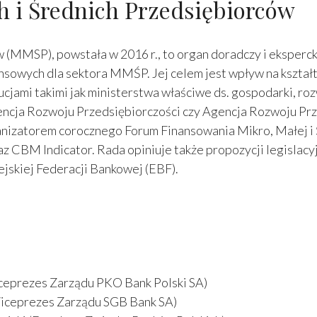
h i Średnich Przedsiębiorców
 (MMSP), powstała w 2016 r., to organ doradczy i eksperck
nsowych dla sektora MMŚP. Jej celem jest wpływ na kszta
cjami takimi jak ministerstwa właściwe ds. gospodarki, roz
encja Rozwoju Przedsiębiorczości czy Agencja Rozwoju Prze
anizatorem corocznego Forum Finansowania Mikro, Małej i 
CBM Indicator. Rada opiniuje także propozycji legislacyjn
jskiej Federacji Bankowej (EBF).
ceprezes Zarządu PKO Bank Polski SA)
iceprezes Zarządu SGB Bank SA)