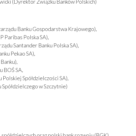
wicki (Dyrektor Związku Banków Polskich)
 zarządu Banku Gospodarstwa Krajowego),
 Paribas Polska SA),
ządu Santander Banku Polska SA),
anku Pekao SA),
 Banku),
ku BOŚ SA,
Polskiej Spółdzielczości SA),
 Spółdzielczego w Szczytnie)
 spółdzielczych oraz polski bank rozwoju (BGK).