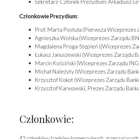
Sekretarz-Członek Prezydium: Arkadiusz Le
Członkowie Prezydium:
Prof. Marta Postuła (Pierwsza Wiceprezes
Agnieszka Wolska (Wiceprezes Zarządu BNP
Magdalena Proga-Stępień ((Wiceprezes Zar
Łukasz Januszewski (Wiceprezes Zarządu B
Marcin Kościński (Wiceprezes Zarządu ING
Michał Należyty (Wiceprezes Zarządu Ban
Krzysztof Kokot (Wiceprezes Zarządu Banku 
Krzysztof Karwowski, Prezes Zarządu Banku
Członkowie:
42 członków- banków: komercyjnych, zrzeszających,