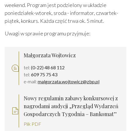
weekend. Program jest podzielony w układzie
poniedziałek-wtorek, sroda - informator, czwartek-
piątek, konkurs. Każda część trwa ok. 5 minut.
Uwagi w sprawie programu przyjmuje:
Małgorzata Wojtowicz
tel:
(0-22) 48 68 112
tel:
609 75 75 43
e-mail:
malgorzata.wojtowicz@zbp.pl
Nowy regulamin zabawy konkursowej z
nagrodami audycji „Przegląd Wydarzeń
Gospodarczych Tygodnia – Bankomat’’
Plik PDF