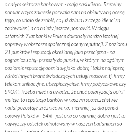
o całym sektorze bankowym - mają nasi klienci. Rzetelny
pomiar w tym zakresie pozwala nam na obiektywną ocenę
tego, co udało się zrobić, co już działa i z czego klienci są
zadowoleni, a co należy jeszcze poprawić. W ciągu
ostatnich 7 lat banki w Polsce dokonały bardzo istotnej
poprawy w obszarze społecznej oceny reputacji. Z poziomu
21 punktów i reputacji określanej jako przeciętna - na
pograniczu złej- przeszły do punktu, w którym na ogólnym
poziomie reputację ocenia się jako dobrą i także najlepszą
wśród innych branż świadczących usługi masowe, tj. firmy
telekomunikacyjne, ubezpieczyciele, firmy pożyczkowe czy
SKOKi. Trzeba mieć na uwadze, że choć polaryzacja opinii
maleje, to reputacja banków w naszym społeczeństwie
nadal pozostaje zróżnicowana, niemniej już dla ponad
połowy Polaków - 54% - jest ona co najmniej dobra i jest to
najwyższy odsetek odnotowany w naszych badaniach do
tej pory.”
– mówi Krzysztof Pietraszkiewicz, Prezes