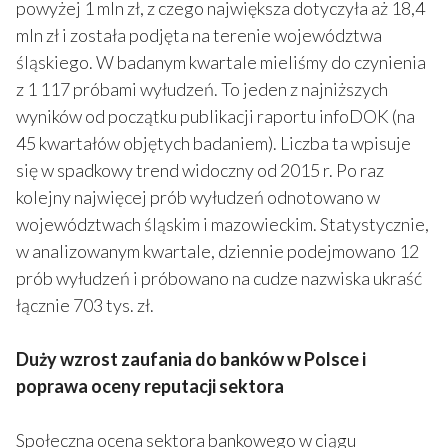
powyżej 1 mln zł, z czego największa dotyczyła aż 18,4
mln zł i została podjęta na terenie województwa
śląskiego. W badanym kwartale mieliśmy do czynienia
z 1 117 próbami wyłudzeń. To jeden z najniższych
wyników od początku publikacji raportu infoDOK (na
45 kwartałów objętych badaniem). Liczba ta wpisuje
się w spadkowy trend widoczny od 2015 r. Po raz
kolejny najwięcej prób wyłudzeń odnotowano w
województwach śląskim i mazowieckim. Statystycznie,
w analizowanym kwartale, dziennie podejmowano 12
prób wyłudzeń i próbowano na cudze nazwiska ukraść
łącznie 703 tys. zł.
Duży wzrost zaufania do banków w Polsce i
poprawa oceny reputacji sektora
Społeczna ocena sektora bankowego w ciągu