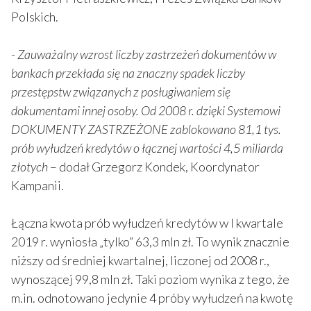
Polskich.
-
Zauważalny wzrost liczby zastrzeżeń dokumentów w
bankach przekłada się na znaczny spadek liczby
przestępstw związanych z posługiwaniem się
dokumentami innej osoby. Od 2008 r. dzięki Systemowi
DOKUMENTY ZASTRZEŻONE zablokowano 81,1 tys.
prób wyłudzeń kredytów o łącznej wartości 4,5 miliarda
złotych
– dodał Grzegorz Kondek, Koordynator
Kampanii.
Łączna kwota prób wyłudzeń kredytów w I kwartale
2019 r. wyniosła „tylko” 63,3 mln zł. To wynik znacznie
niższy od średniej kwartalnej, liczonej od 2008 r.,
wynoszącej 99,8 mln zł. Taki poziom wynika z tego, że
m.in. odnotowano jedynie 4 próby wyłudzeń na kwotę