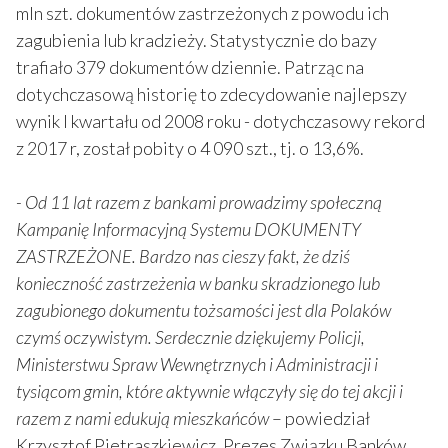
mln szt. dokumentów zastrzeżonych z powodu ich
zagubienia lub kradzieży. Statystycznie do bazy
trafiało 379 dokumentów dziennie. Patrząc na
dotychczasową historię to zdecydowanie najlepszy
wynik I kwartału od 2008 roku - dotychczasowy rekord
z 2017 r, został pobity o 4 090 szt., tj. o 13,6%.
- Od 11 lat razem z bankami prowadzimy społeczną
Kampanię Informacyjną Systemu DOKUMENTY
ZASTRZEŻONE. Bardzo nas cieszy fakt, że dziś
konieczność zastrzeżenia w banku skradzionego lub
zagubionego dokumentu tożsamości jest dla Polaków
czymś oczywistym. Serdecznie dziękujemy Policji,
Ministerstwu Spraw Wewnętrznych i Administracji i
tysiącom gmin, które aktywnie włączyły się do tej akcji i
razem z nami edukują mieszkańców
– powiedział
Krzysztof Pietraszkiewicz, Prezes Związku Banków