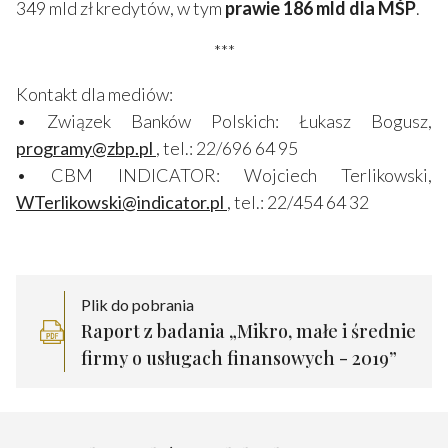
349 mld zł kredytów, w tym
prawie 186 mld dla MŚP
.
***
Kontakt dla mediów:
• Związek Banków Polskich: Łukasz Bogusz,
programy@zbp.pl
, tel.: 22/696 64 95
• CBM INDICATOR: Wojciech Terlikowski,
WTerlikowski@indicator.pl
, tel.: 22/454 64 32
Plik do pobrania
Raport z badania „Mikro, małe i średnie
firmy o usługach finansowych - 2019”