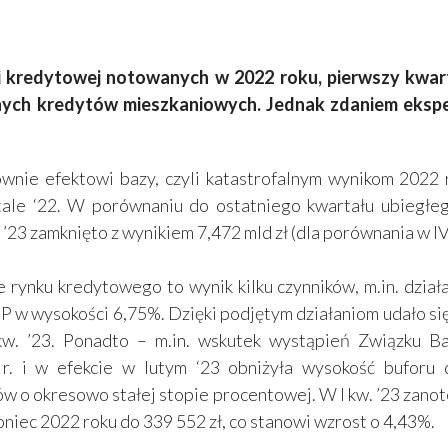
 kredytowej notowanych w 2022 roku, pierwszy kwar
elonych kredytów mieszkaniowych. Jednak zdaniem eks
nie efektowi bazy, czyli katastrofalnym wynikom 2022 
tale ‘22. W porównaniu do ostatniego kwartału ubiegł
’23 zamknięto z wynikiem 7,472 mld zł (dla porównania w IV 
nku kredytowego to wynik kilku czynników, m.in. działań
BP w wysokości 6,75%. Dzięki podjętym działaniom udało s
kw. ’23. Ponadto – m.in. wskutek wystąpień Związku B
r. i w efekcie w lutym ‘23 obniżyła wysokość buforu d
w o okresowo stałej stopie procentowej. W I kw. ’23 zan
oniec 2022 roku do 339 552 zł, co stanowi wzrost o 4,43%.