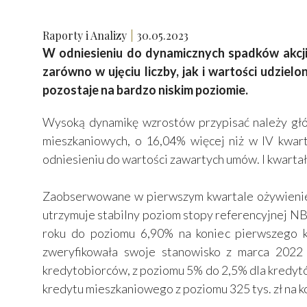
Raporty i Analizy
30.05.2023
W odniesieniu do dynamicznych spadków akcji
zarówno w ujęciu liczby, jak i wartości udzi
pozostaje na bardzo niskim poziomie.
Wysoką dynamikę wzrostów przypisać należy głów
mieszkaniowych, o 16,04% więcej niż w IV kwar
odniesieniu do wartości zawartych umów. I kwartał 
Zaobserwowane w pierwszym kwartale ożywienie ry
utrzymuje stabilny poziom stopy referencyjnej N
roku do poziomu 6,90% na koniec pierwszego 
zweryfikowała swoje stanowisko z marca 2022 
kredytobiorców, z poziomu 5% do 2,5% dla kredytó
kredytu mieszkaniowego z poziomu 325 tys. zł na k