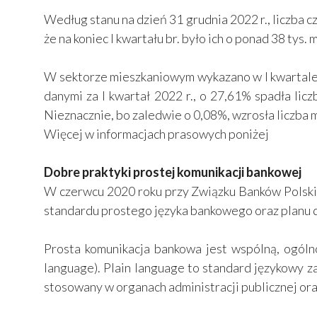
Według stanu na dzień 31 grudnia 2022 r., liczba 
że na koniec I kwartału br. było ich o ponad 38 tys
W sektorze mieszkaniowym wykazano w I kwartale 
danymi za I kwartał 2022 r., o 27,61% spadła li
Nieznacznie, bo zaledwie o 0,08%, wzrosła liczba
​Więcej w informacjach prasowych poniżej
Dobre praktyki prostej komunikacji bankowej
W czerwcu 2020 roku przy Związku Banków Polski
standardu prostego języka bankowego oraz planu 
Prosta komunikacja bankowa jest wspólną, ogóln
language). Plain language to standard językowy z
stosowany w organach administracji publicznej ora