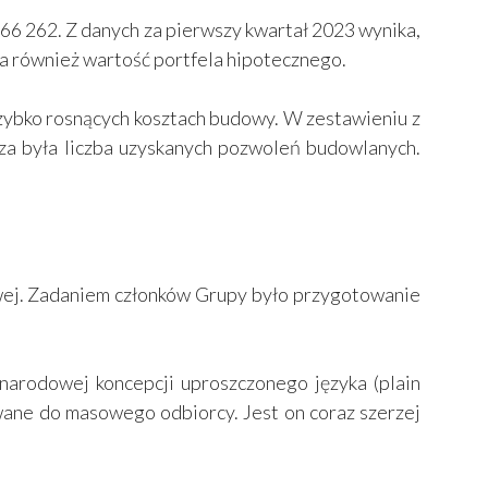
366 262. Z danych za pierwszy kwartał 2023 wynika,
lała również wartość portfela hipotecznego.
zybko rosnących kosztach budowy. W zestawieniu z
sza była liczba uzyskanych pozwoleń budowlanych.
wej. Zadaniem członków Grupy było przygotowanie
narodowej koncepcji uproszczonego języka (plain
owane do masowego odbiorcy. Jest on coraz szerzej