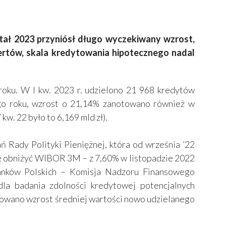
tał 2023 przyniósł długo wyczekiwany wzrost,
pertów, skala kredytowania hipotecznego nadal
roku. W I kw. 2023 r. udzielono 21 968 kredytów
ego roku, wzrost o 21,14% zanotowano również w
kw. 22 było to 6,169 mld zł).
 Rady Polityki Pieniężnej, która od września ’22
ię obniżyć WIBOR 3M – z 7,60% w listopadzie 2022
anków Polskich – Komisja Nadzoru Finansowego
la badania zdolności kredytowej potencjalnych
otowano wzrost średniej wartości nowo udzielanego