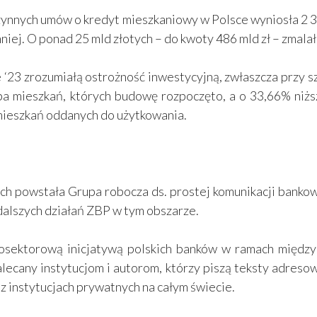
czynnych umów o kredyt mieszkaniowy w Polsce wyniosła 2 
. mniej. O ponad 25 mld złotych – do kwoty 486 mld zł – zma
‘23 zrozumiałą ostrożność inwestycyjną, zwłaszcza przy s
czba mieszkań, których budowę rozpoczęto, a o 33,66% niż
 mieszkań oddanych do użytkowania.
ch powstała Grupa robocza ds. prostej komunikacji banko
dalszych działań ZBP w tym obszarze.
osektorową inicjatywą polskich banków w ramach między
alecany instytucjom i autorom, którzy piszą teksty adres
z instytucjach prywatnych na całym świecie.