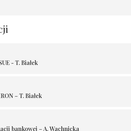
ji
UE - T. Białek
RON – T. Białek
acji bankowej – A. Wachnicka