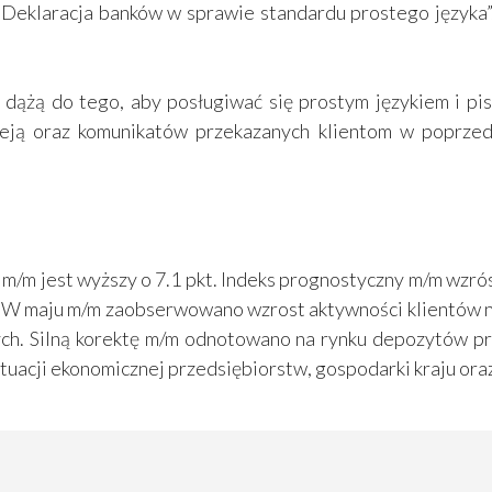
„Deklaracja banków w sprawie standardu prostego języka”
 dążą do tego, aby posługiwać się prostym językiem i pis
nieją oraz komunikatów przekazanych klientom w poprzed
/m jest wyższy o 7.1 pkt. Indeks prognostyczny m/m wzrósł o
t. W maju m/m zaobserwowano wzrost aktywności klientów n
ch. Silną korektę m/m odnotowano na rynku depozytów p
tuacji ekonomicznej przedsiębiorstw, gospodarki kraju o