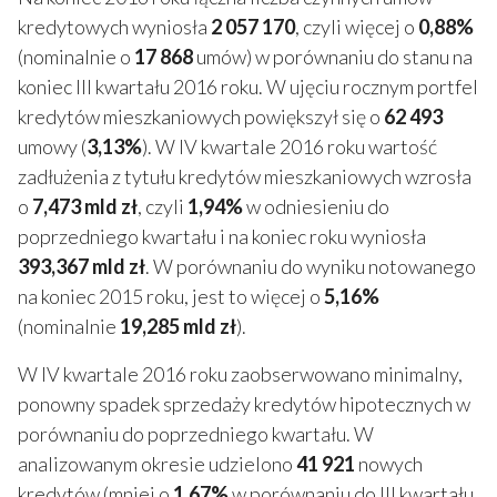
kredytowych wyniosła
2 057 170
, czyli więcej o
0,88%
(nominalnie o
17 868
umów) w porównaniu do stanu na
koniec III kwartału 2016 roku. W ujęciu rocznym portfel
kredytów mieszkaniowych powiększył się o
62 493
umowy (
3,13%
). W IV kwartale 2016 roku wartość
zadłużenia z tytułu kredytów mieszkaniowych wzrosła
o
7,473 mld zł
, czyli
1,94%
w odniesieniu do
poprzedniego kwartału i na koniec roku wyniosła
393,367 mld zł
. W porównaniu do wyniku notowanego
na koniec 2015 roku, jest to więcej o
5,16%
(nominalnie
19,285 mld zł
).
W IV kwartale 2016 roku zaobserwowano minimalny,
ponowny spadek sprzedaży kredytów hipotecznych w
porównaniu do poprzedniego kwartału. W
analizowanym okresie udzielono
41 921
nowych
kredytów (mniej o
1,67%
w porównaniu do III kwartału