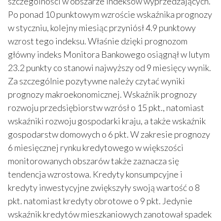
szczególności w obszarze indeksów wyprzedzających.
Po ponad 10 punktowym wzroście wskaźnika prognozy
w styczniu, kolejny miesiąc przyniósł 4.9 punktowy
wzrost tego indeksu. Właśnie dzięki prognozom
główny indeks Monitora Bankowego osiągnął w lutym
23.2 punkty co stanowi najwyższy od 9 miesięcy wynik.
Za szczególnie pozytywne należy czytać wyniki
prognozy makroekonomicznej. Wskaźnik prognozy
rozwoju przedsiębiorstw wzrósł o 15 pkt., natomiast
wskaźniki rozwoju gospodarki kraju, a także wskaźnik
gospodarstw domowych o 6 pkt. W zakresie prognozy
6 miesięcznej rynku kredytowego w większości
monitorowanych obszarów także zaznacza się
tendencja wzrostowa. Kredyty konsumpcyjne i
kredyty inwestycyjne zwiększyły swoją wartość o 8
pkt. natomiast kredyty obrotowe o 9 pkt. Jedynie
wskaźnik kredytów mieszkaniowych zanotował spadek