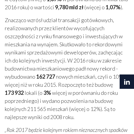
2016 roku) o wartości
9,780 mld zł
(więcej o
1,07%
).
Znacząco wzrósł udział transakcji gotówkowych,
realizowanych przez klientów wycofujących
oszczędności z rynku finansowego i inwestujących w
mieszkania na wynajem. Skutkowało to rekordowymi
wynikami sprzedażowymi deweloperów, zachęcając
ich do kolejnych inwestycji. W 2016 roku w zakresie
budownictwa mieszkaniowego padł nowy rekord -
wybudowano
162 727
nowych mieszkań, czyli o 10%
więcej niż w roku 2015. Rozpoczęto też budowę
173 932
lokali (o
3%
więcej w porównaniu do roku
poprzedniego) i wydano pozwolenia na budowę
kolejnych 211 565 mieszkań (więcej o 12%). Są to
najlepsze wyniki od 2008 roku.
„Rok 2017 będzie kolejnym rokiem nieznacznych spadków