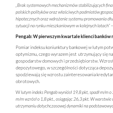
„Brak systemowych mechanizmów stabilizujących finan
polskich polityków oraz właściwych podmiotów gospoda
hipotecznych oraz wdrożenie systemu promowania dł
sytuacji na rynku mieszkaniowym w kolejnych latach”
–
Pengab: W pierwszym kwartale klienci banków 
Pomiar indeksu koniunktury bankowej w lutym potw
optymizmu, czego wyrazem jest utrzymujący się n
gospodarstw domowych i przedsiębiorstw. Wzrosto
depozytowego, w szczególności dotycząca depozyt
spodziewają się wzrostu zainteresowania kredyta
obrotowych.
W
lutym indeks Pengab wyniósł 19,8 pkt, spadł m/m o 2
m/m wzrósł o 1,8 pkt., osiągając 26,3 pkt. W warstwi
utrzymaniu dotychczasowej dynamiki na podstawowyc