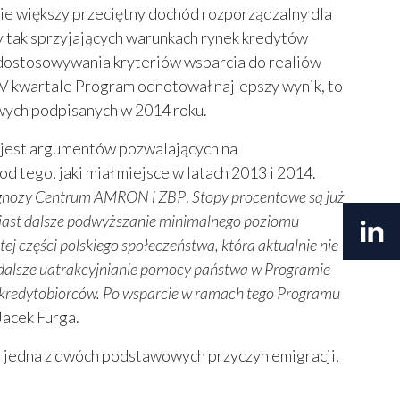
ie większy przeciętny dochód rozporządzalny dla
zy tak sprzyjających warunkach rynek kredytów
o dostosowywania kryteriów wsparcia do realiów
IV kwartale Program odnotował najlepszy wynik, to
wych podpisanych w 2014 roku.
k jest argumentów pozwalających na
tego, jaki miał miejsce w latach 2013 i 2014.
rognozy Centrum AMRON i ZBP
.
Stopy procentowe są już
omiast dalsze podwyższanie minimalnego poziomu
 części polskiego społeczeństwa, która aktualnie nie
dalsze uatrakcyjnianie pomocy państwa w Programie
ch kredytobiorców. Po wsparcie w ramach tego Programu
Jacek Furga.
 jedna z dwóch podstawowych przyczyn emigracji,