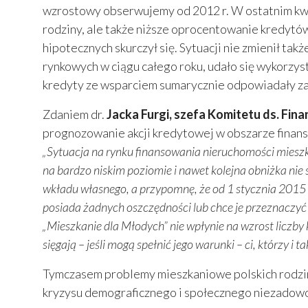
wzrostowy obserwujemy od 2012 r. W ostatnim kwar
rodziny, ale także niższe oprocentowanie kredytów
hipotecznych skurczył się. Sytuacji nie zmienił 
rynkowych w ciągu całego roku, udało się wykorzy
kredyty ze wsparciem sumarycznie odpowiadały za
Zdaniem dr.
Jacka Furgi, szefa Komitetu ds. Fi
prognozowanie akcji kredytowej w obszarze finanso
„Sytuacja na rynku finansowania nieruchomości mies
na bardzo niskim poziomie i nawet kolejna obniżka ni
wkładu własnego, a przypomnę, że od 1 stycznia 2015 
posiada żadnych oszczędności lub chce je przeznacz
„Mieszkanie dla Młodych” nie wpłynie na wzrost liczb
sięgają – jeśli mogą spełnić jego warunki – ci, którzy i
Tymczasem problemy mieszkaniowe polskich rodzin
kryzysu demograficznego i społecznego niezadowo