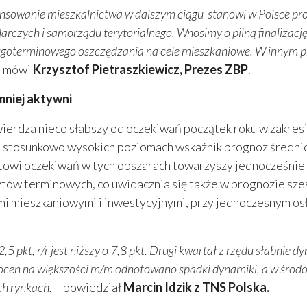
sowanie mieszkalnictwa w dalszym ciągu stanowi w Polsce pro
rczych i samorządu terytorialnego. Wnosimy o pilną finalizację
ugoterminowego oszczędzania na cele mieszkaniowe. W innym 
 mówi
Krzysztof Pietraszkiewicz, Prezes ZBP
.
mniej aktywni
ierdza nieco słabszy od oczekiwań początek roku w zakresi
a stosunkowo wysokich poziomach wskaźnik prognoz średn
wi oczekiwań w tych obszarach towarzyszy jednocześnie 
ów terminowych, co uwidacznia się także w prognozie sze
mi mieszkaniowymi i inwestycyjnymi, przy jednoczesnym os
,5 pkt, r/r jest niższy o 7,8 pkt. Drugi kwartał z rzędu słabni
e ocen na większości m/m odnotowano spadki dynamiki, a w środ
h rynkach.
– powiedział
Marcin Idzik z TNS Polska.