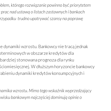
blem, którego rozwiązanie powinno być priorytetem
 prac nad ustawą o listach zastawnych i bankach
przypadku trudno upatrywać szansy na poprawę
e dynamiki wzrostu. Bankowcy nie tracą jednak
ioterminowych w obszarze kredytów dla
bardziej stonowana prognoza dla rynku
ściomiesięcznej. W dłuższym horyzoncie bankowcy
łabieniu dynamiki kredytów konsumpcyjnych i
e dynamika wzrostu. Mimo tego wskaźnik wyprzedzający
owisku bankowym najczęściej dominują opinie o