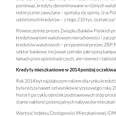
ponieważ, kredyty denominowane w różnych walutac
notorycznie zawyżana – spotyka się opinię, iż w P
udzielonych kredytów – z tego 210 tys. zostało j
Równocześnie prezes Związku Banków Polskich przy
kredytowaniem walutowym nieruchomości i zaczął 
kredytów walutowych – przypomniał prezes ZBP. M
sektor bankowy inicjował szeroko zakrojoną kampan
łamach pism opiniotwórczych, ale również i tabloi
Kredyty mieszkaniowe w 2014 poniżej oczekiw
Rok 2014 był najsłabszym rokiem dla rynku kredyt
była niższa nawet od wyników kryzysowego roku 20
historii po cyklu obniżek podstawowych stóp proce
stanie nakłonić potencjalnych nabywców mieszkań
Wartość Indeksu Dostępności Mieszkaniowej IDM3 