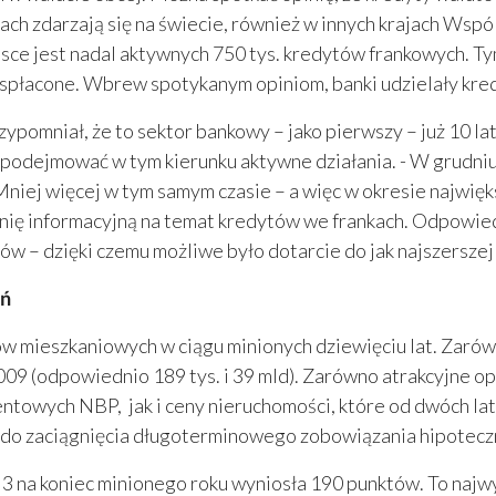
h zdarzają się na świecie, również w innych krajach Wspó
olsce jest nadal aktywnych 750 tys. kredytów frankowych. T
uż spłacone. Wbrew spotykanym opiniom, banki udzielały k
pomniał, że to sektor bankowy – jako pierwszy – już 10 la
podejmować w tym kierunku aktywne działania. - W grudniu
niej więcej w tym samym czasie – a więc w okresie najwię
ię informacyjną na temat kredytów we frankach. Odpowiedni
dów – dzięki czemu możliwe było dotarcie do jak najszersze
ań
ów mieszkaniowych w ciągu minionych dziewięciu lat. Zarów
09 (odpowiednio 189 tys. i 39 mld). Zarówno atrakcyjne o
ntowych NBP, jak i ceny nieruchomości, które od dwóch lat
 do zaciągnięcia długoterminowego zobowiązania hipotec
na koniec minionego roku wyniosła 190 punktów. To najwy