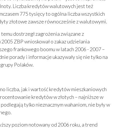
lnoty. Liczba kredytów walutowych jest też
ymczasem 775 tysięcy to ogólna liczba wszystkich
redyty złotowe zawsze równocześnie z walutowymi.
t temu dostrzegł zagrożenia związane z
 2005 ZBP wnioskował o zakaz udzielania
kszego frankowego boomu w latach 2006 - 2007 –
e porady i informacje ukazywały się nie tylko na
j grupy Polaków.
no liczba, jak i wartość kredytów mieszkaniowych
procentowanie kredytów w złotych – najniższe w
 podlegają tylko nieznacznym wahaniom, nie były w
znego.
ższy poziom notowany od 2006 roku, a trend