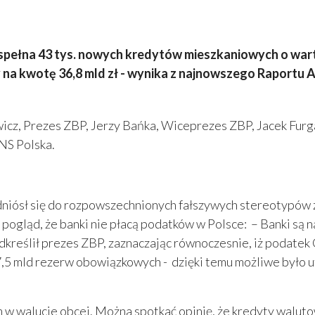
espełna 43 tys. nowych kredytów mieszkaniowych o warto
na kwotę 36,8 mld zł -
wynika z najnowszego Raportu
ewicz, Prezes ZBP, Jerzy Bańka, Wiceprezes ZBP, Jacek Fur
NS Polska.
dniósł się do rozpowszechnionych fałszywych stereotypów
 pogląd, że banki nie płacą podatków w Polsce: – Banki są 
dkreślił prezes ZBP, zaznaczając równoczesnie, iż podatek
7,5 mld rezerw obowiązkowych - dzięki temu możliwe było 
 w walucie obcej. Można spotkać opinię, że kredyty walutow