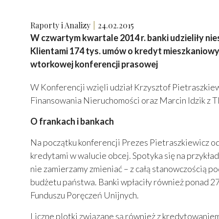
Raporty i Analizy
24.02.2015
W czwartym kwartale 2014 r. banki udzieliły ni
Klientami 174 tys. umów o kredyt mieszkaniowy 
wtorkowej konferencji prasowej
W Konferencji wzięli udział Krzysztof Pietraszki
Finansowania Nieruchomości oraz Marcin Idzik z T
O frankach i bankach
Na początku konferencji Prezes Pietraszkiewicz o
kredytami w walucie obcej. Spotyka się na przykład
nie zamierzamy zmieniać – z całą stanowczością po
budżetu państwa. Banki wpłaciły również ponad 2
Funduszu Poręczeń Unijnych.
Liczne plotki związane są również z kredytowaniem