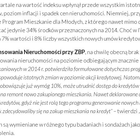
tale na wartość indeksu wpłynął przede wszystkim istotn
, poziom inflacji i spadek cen nieruchomości. Niemniej, pr
także Program Mieszkanie dla Młodych, z którego nawet mim
stać jedynie 34% środków przeznaczonych na 2014. Choć w 
 7% wartości i 8% liczby wszystkich nowych umów kredyto
nansowania Nieruchomości przy ZBP
, na chwilę obecną bra
wania nieruchomości na poziomie odbiegającym znacznie od 
zkaniowych w 2014 r. potwierdziła formułowane dotychczas p
e spowoduje istotnych zmian w poziomie akcji kredytowej. Nat
obowiązuje już wymóg 10%, może utrudnić dostęp do kredytów tej
yć na remont nowo zakupionego mieszkania. Nawet deklarowane 
y kredytów, gdyż nie jest rolą tego programu generowanie nowy
 tak zdecydowaliby się na zakup mieszkania na kredyt” –
twierdzi 
 są wymieniane w różnego typu badaniach i sondażach jako
lenia.