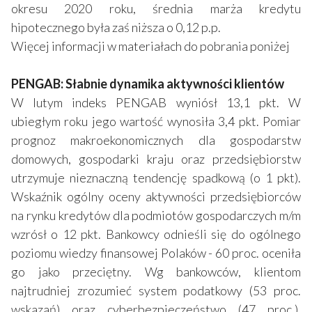
okresu 2020 roku, średnia marża kredytu
hipotecznego była zaś niższa o 0,12 p.p.
Więcej informacji w materiałach do pobrania poniżej
PENGAB: Słabnie dynamika aktywności klientów
W lutym indeks PENGAB wyniósł 13,1 pkt. W
ubiegłym roku jego wartość wynosiła 3,4 pkt. Pomiar
prognoz makroekonomicznych dla gospodarstw
domowych, gospodarki kraju oraz przedsiębiorstw
utrzymuje nieznaczną tendencję spadkową (o 1 pkt).
Wskaźnik ogólny oceny aktywności przedsiębiorców
na rynku kredytów dla podmiotów gospodarczych m/m
wzrósł o 12 pkt. Bankowcy odnieśli się do ogólnego
poziomu wiedzy finansowej Polaków - 60 proc. oceniła
go jako przeciętny. Wg bankowców, klientom
najtrudniej zrozumieć system podatkowy (53 proc.
wskazań) oraz cyberbezpieczeństwo (47 proc.).