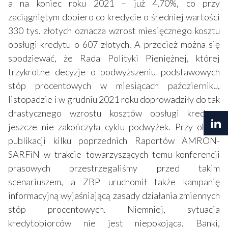
a na koniec roku 2021 – już 4,70%, co przy
zaciągniętym dopiero co kredycie o średniej wartości
330 tys. złotych oznacza wzrost miesięcznego kosztu
obsługi kredytu o 607 złotych. A przecież można się
spodziewać, że Rada Polityki Pieniężnej, której
trzykrotne decyzje o podwyższeniu podstawowych
stóp procentowych w miesiącach październiku,
listopadzie i w grudniu 2021 roku doprowadziły do tak
drastycznego wzrostu kosztów obsługi kredytu,
jeszcze nie zakończyła cyklu podwyżek. Przy okazji
publikacji kilku poprzednich Raportów AMRON-
SARFiN w trakcie towarzyszących temu konferencji
prasowych przestrzegaliśmy przed takim
scenariuszem, a ZBP uruchomił także kampanię
informacyjną wyjaśniającą zasady działania zmiennych
stóp procentowych. Niemniej, sytuacja
kredytobiorców nie jest niepokojąca. Banki,