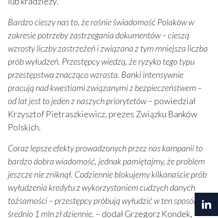
lub kradzieży.
Bardzo cieszy nas to, że rośnie świadomość Polaków w
zakresie potrzeby zastrzegania dokumentów – cieszą
wzrosty liczby zastrzeżeń i związana z tym mniejsza liczba
prób wyłudzeń. Przestępcy wiedzą, że ryzyko tego typu
przestępstwa znacząco wzrasta. Banki intensywnie
pracują nad kwestiami związanymi z bezpieczeństwem –
od lat jest to jeden z naszych priorytetów
– powiedział
Krzysztof Pietraszkiewicz, prezes Związku Banków
Polskich.
Coraz lepsze efekty prowadzonych przez nas kampanii to
bardzo dobra wiadomość, jednak pamiętajmy, że problem
jeszcze nie zniknął. Codziennie blokujemy kilkanaście prób
wyłudzenia kredytu z wykorzystaniem cudzych danych
tożsamości – przestępcy próbują wyłudzić w ten sposób
średnio 1 mln zł dziennie.
– dodał Grzegorz Kondek,