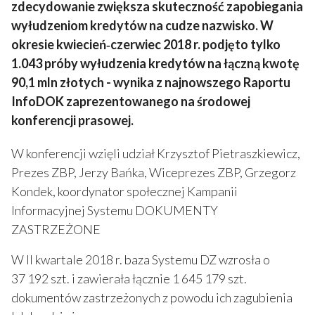
zdecydowanie zwiększa skuteczność zapobiegania
wyłudzeniom kredytów na cudze nazwisko. W
okresie kwiecień‐czerwiec 2018 r. podjęto tylko
1.043 próby wyłudzenia kredytów na łączną kwotę
90,1 mln złotych -
wynika z najnowszego Raportu
InfoDOK zaprezentowanego na środowej
konferencji prasowej.
W konferencji wzięli udział Krzysztof Pietraszkiewicz,
Prezes ZBP, Jerzy Bańka, Wiceprezes ZBP, Grzegorz
Kondek, koordynator społecznej Kampanii
Informacyjnej Systemu DOKUMENTY
ZASTRZEŻONE
W II kwartale 2018 r. baza Systemu DZ wzrosła o
37 192 szt. i zawierała łącznie 1 645 179 szt.
dokumentów zastrzeżonych z powodu ich zagubienia