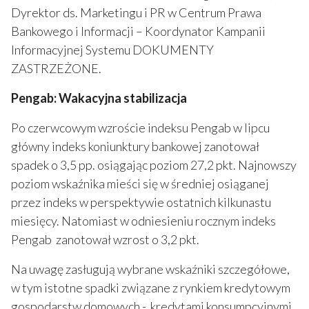
Dyrektor ds. Marketingu i PR w Centrum Prawa
Bankowego i Informacji – Koordynator Kampanii
Informacyjnej Systemu DOKUMENTY
ZASTRZEŻONE.
Pengab: Wakacyjna stabilizacja
Po czerwcowym wzroście indeksu Pengab w lipcu
główny indeks koniunktury bankowej zanotował
spadek o 3,5 pp. osiągając poziom 27,2 pkt. Najnowszy
poziom wskaźnika mieści się w średniej osiąganej
przez indeks w perspektywie ostatnich kilkunastu
miesięcy. Natomiast w odniesieniu rocznym indeks
Pengab zanotował wzrost o 3,2 pkt.
Na uwagę zasługują wybrane wskaźniki szczegółowe,
w tym istotne spadki związane z rynkiem kredytowym
gospodarstw domowych - kredytami konsumpcyjnymi,